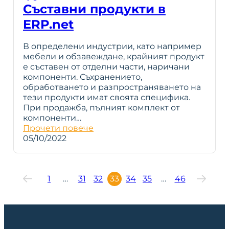
Съставни продукти в
ERP.net
В определени индустрии, като например
мебели и обзавеждане, крайният продукт
е съставен от отделни части, наричани
компоненти. Съхранението,
обработването и разпространяването на
тези продукти имат своята специфика.
При продажба, пълният комплект от
компоненти…
Прочети повече
05/10/2022
1
…
31
32
33
34
35
…
46