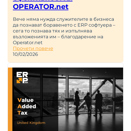
OPERATOR.net
Вече няма нужда служителите в бизнеса
да познават боравенето с ERP софтуера –
сега то познава тях и изпълнява
възложенията им – благодарение на
Operator.net
Прочети повече
10/02/2026