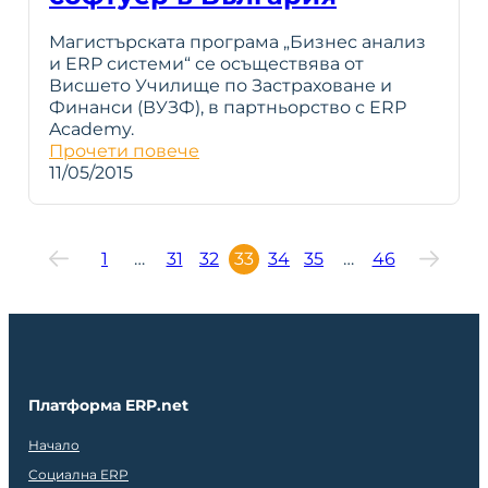
Магистърската програма „Бизнес анализ
и ERP системи“ се осъществява от
Висшето Училище по Застраховане и
Финанси (ВУЗФ), в партньорство с ERP
Academy.
Прочети повече
11/05/2015
1
…
31
32
33
34
35
…
46
Платформа ERP.net
Начало
Социална ERP