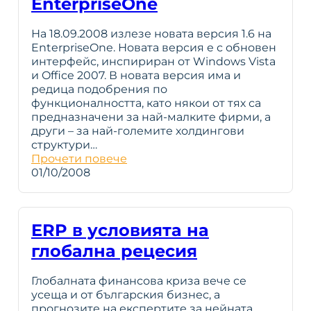
EnterpriseOne
На 18.09.2008 излезе новата версия 1.6 на
EnterpriseOne. Новата версия е с обновен
интерфейс, инспириран от Windows Vista
и Office 2007. В новата версия има и
редица подобрения по
функционалността, като някои от тях са
предназначени за най-малките фирми, а
други – за най-големите холдингови
структури…
Прочети повече
01/10/2008
ERP в условията на
глобална рецесия
Глобалната финансова криза вече се
усеща и от българския бизнес, а
прогнозите на експертите за нейната