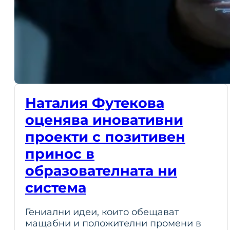
Наталия Футекова
оценява иновативни
проекти с позитивен
принос в
образователната ни
система
Гениални идеи, които обещават
мащабни и положителни промени в