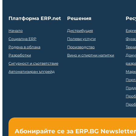
Платформа ERP.net
Решения
Рес
Начало
Дистрибуция
Expr
Социална ERP
Полеви услуги
Функ
Родена в облака
Производство
Техн
Разработки
Вино и спиртни напитки
Доку
Сигурност и съответствие
разр
Автоматизиран ъпгрейд
Марк
Порт
Подд
Проб
Проб
Абонирайте се за ERP.BG Newslette