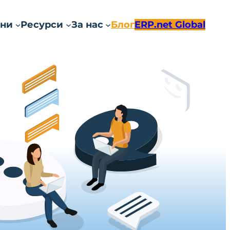
ни
Ресурси
За нас
Блог
ERP.net Global