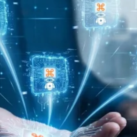
Каква е разл
AI системи и 
бизнеса?
Изкуственият интелек
познава контекста, р
на организацията. За
AI агенти, интегрира
Прочети повече
20/03/2026