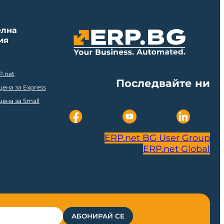
елна
ия
P.net
Последвайте ни
ена за Express
ена за Small
ERP.net BG User Group
ERP.net Global