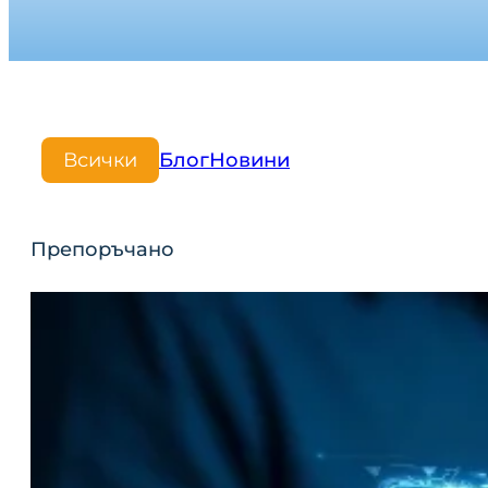
Всички
Блог
Новини
Препоръчано