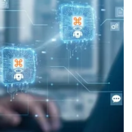
иката между популярните
истинските AI агенти за
т е полезен за бизнеса само когато
аботи с реални данни и спазва правилата
това бъдещето не е в универсалния AI, а в
ни в самата система за управление.