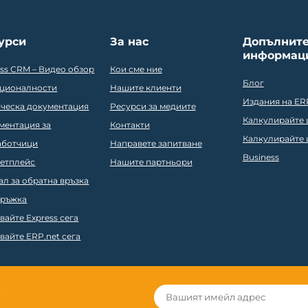
урси
За нас
Допълнит
информац
ess CRM – Видео обзор
Кои сме ние
Блог
ционалности
Нашите клиенти
Издания на ER
ическа документация
Ресурси за медиите
Калкулирайте ц
ментация за
Контакти
Калкулирайте ц
аботчици
Направете запитване
Business
етплейс
Нашите партньори
ал за обратна връзка
ръжка
вайте Express сега
вайте ERP.net сега
r