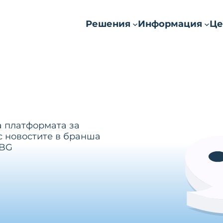
Решения
Информация
Це
а платформата за
с новостите в бранша
.BG