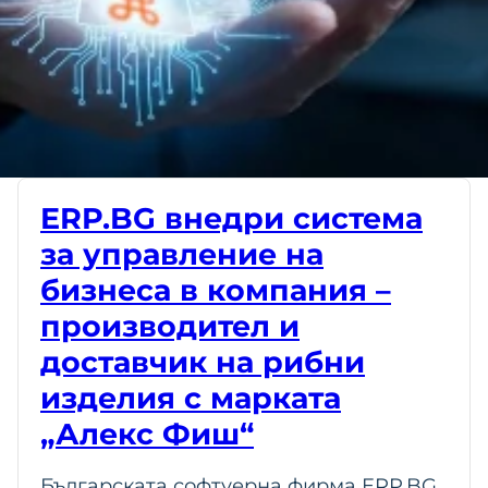
ERP.BG внедри система
за управление на
бизнеса в компания –
производител и
доставчик на рибни
изделия с марката
„Алекс Фиш“
Българската софтуерна фирма ERP.BG