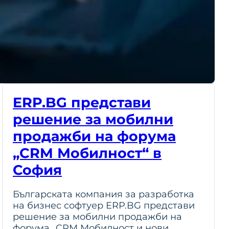
ERP.BG представи
решение за мобилни
продажби на форума
„CRM Мобилност“ в
София
Българската компания за разработка
на бизнес софтуер ERP.BG представи
решение за мобилни продажби на
форума „CRM Мобилност и нови