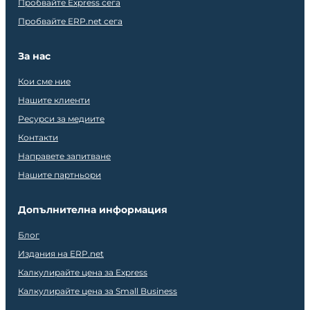
Пробвайте Express сега
Пробвайте ERP.net сега
За нас
Кои сме ние
Нашите клиенти
Ресурси за медиите
Контакти
Направете запитване
Нашите партньори
Допълнителна информация
Блог
Издания на ERP.net
Калкулирайте цена за Express
Калкулирайте цена за Small Business