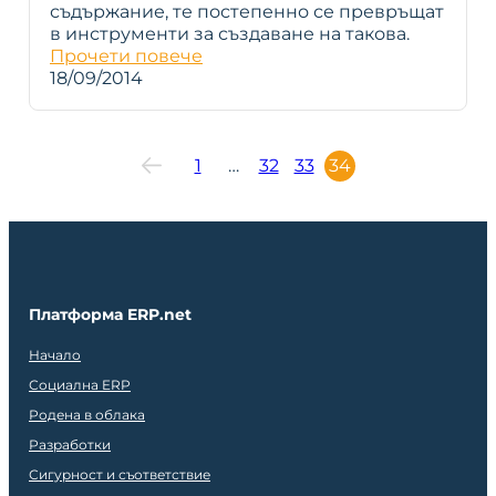
съдържание, те постепенно се превръщат
в инструменти за създаване на такова.
Прочети повече
18/09/2014
1
…
32
33
34
Платформа ERP.net
Начало
Социална ERP
Родена в облака
Разработки
Сигурност и съответствие