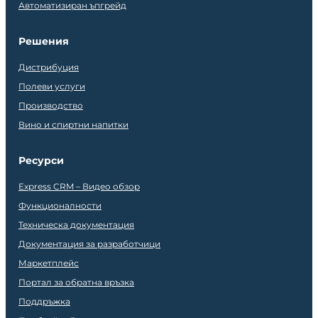
Автоматизиран ъпгрейд
Решения
Дистрибуция
Полеви услуги
Производство
Вино и спиртни напитки
Ресурси
Express CRM – Видео обзор
Функционалности
Техническа документация
Документация за разработчици
Маркетплейс
Портал за обратна връзка
Поддръжка