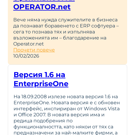
OPERATOR.net
Вече няма нужда служителите в бизнеса
да познават боравенето с ERP софтуера –
сега то познава тях и изпълнява
възложенията им – благодарение на
Operator.net
Прочети повече
10/02/2026
Версия 1.6 на
EnterpriseOne
На 18.09.2008 излезе новата версия 1.6 на
EnterpriseOne. Новата версия е с обновен
интерфейс, инспириран от Windows Vista
и Office 2007. В новата версия има и
редица подобрения по
функционалността, като някои от тях са
предназначени за най-малките фирми, а