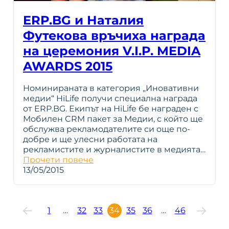
ERP.BG и Наталия
Футекова връчиха награда
на церемония V.I.P. MEDIA
AWARDS 2015
Номинираната в категория „Иновативни
медии“ HiLife получи специална награда
от ERP.BG. Екипът на HiLife бе награден с
Мобилен CRM пакет за Медии, с който ще
обслужва рекламодателите си още по-
добре и ще улесни работата на
рекламистите и журналистите в медията…
Прочети повече
13/05/2015
1
…
32
33
34
35
36
…
46