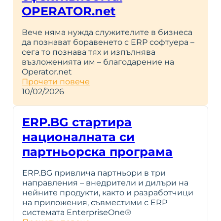
OPERATOR.net
Вече няма нужда служителите в бизнеса
да познават боравенето с ERP софтуера –
сега то познава тях и изпълнява
възложенията им – благодарение на
Operator.net
Прочети повече
10/02/2026
ERP.BG стартира
националната си
партньорска програма
ERP.BG привлича партньори в три
направления – внедрители и дилъри на
нейните продукти, както и разработчици
на приложения, съвместими с ERP
системата EnterpriseOne®