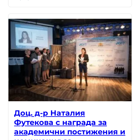
Доц. д-р Наталия
Футекова с награда за
академични постижения и