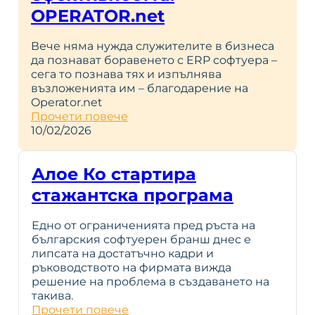
OPERATOR.net
Вече няма нужда служителите в бизнеса
да познават боравенето с ERP софтуера –
сега то познава тях и изпълнява
възложенията им – благодарение на
Operator.net
Прочети повече
10/02/2026
Алое Ко стартира
стажантска програма
Едно от ограниченията пред ръста на
българския софтуерен бранш днес е
липсата на достатъчно кадри и
ръководството на фирмата вижда
решение на проблема в създаването на
такива.
Прочети повече