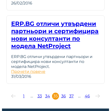
26/02/2016
ERP.BG отличи утвърдени
партньори и сертифицира
нови консултанти по
модела NetProject
ERP.BG отличи утвърдени партньори и
сертифицира нови консултанти по
модела NetProject.
Прочети повече
31/03/2016
1
…
33
34
35
36
37
…
46