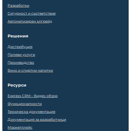
Разработки
Сигурност и съответствие
Автоматизиран ъпгрейд
Решения
Дистрибуция
Полеви услуги
Производство
Вино и спиртни напитки
Ресурси
Express CRM – Видео обзор
Функционалности
Техническа документация
Документация за разработчици
Маркетплейс