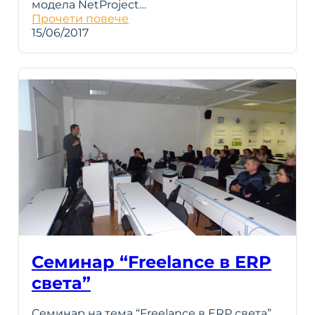
модела NetProject…
Прочети повече
15/06/2017
Семинар “Freelance в ERP
света”
Семинар на тема “Freelance в ERP света”