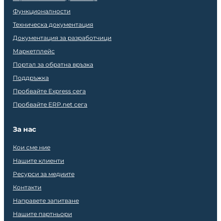
Функционалности
Техническа документация
Документация за разработчици
Маркетплейс
Портал за обратна връзка
Поддръжка
Пробвайте Express сега
Пробвайте ERP.net сега
За нас
Кои сме ние
Нашите клиенти
Ресурси за медиите
Контакти
Направете запитване
Нашите партньори