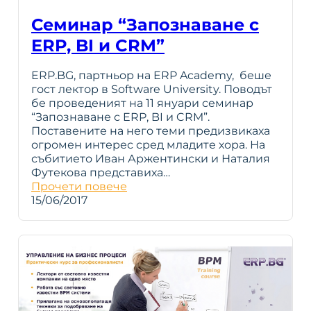
Семинар “Запознаване с
ERP, BI и CRM”
ERP.BG, партньор на ERP Academy, беше
гост лектор в Software University. Поводът
бе проведеният на 11 януари семинар
“Запознаване с ERP, BI и CRM”.
Поставените на него теми предизвикаха
огромен интерес сред младите хора. На
събитието Иван Аржентински и Наталия
Футекова предстaвиха…
Прочети повече
15/06/2017