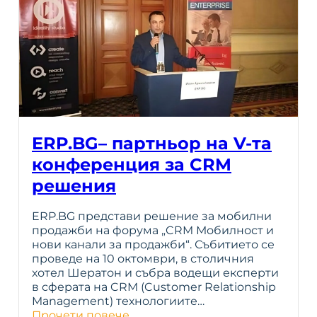
ERP.BG– партньор на V-та
конференция за CRM
решения
ERP.BG представи решение за мобилни
продажби на форума „CRM Мобилност и
нови канали за продажби“. Събитието се
проведе на 10 октомври, в столичния
хотел Шератон и събра водещи експерти
в сферата на CRM (Customer Relationship
Management) технологиите…
Прочети повече