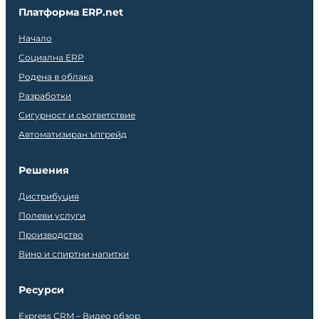
Платформа ERP.net
Начало
Социална ERP
Родена в облака
Разработки
Сигурност и съответствие
Автоматизиран ъпгрейд
Решения
Дистрибуция
Полеви услуги
Производство
Вино и спиртни напитки
Ресурси
Express CRM – Видео обзор