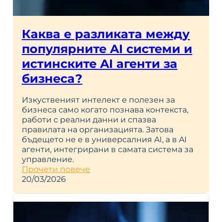
Каква е разликата между
популярните AI системи и
истинските AI агенти за
бизнеса?
Изкуственият интелект е полезен за
бизнеса само когато познава контекста,
работи с реални данни и спазва
правилата на организацията. Затова
бъдещето не е в универсалния AI, а в AI
агенти, интегрирани в самата система за
управление.
Прочети повече
20/03/2026