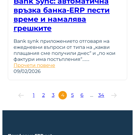
Bank Sync: автоматична
връзка банка-ERP пести
време и намалява
грешките
Bank synk приложението отговаря на
ежедневни въпроси от типа на „какви
плащания сме получили днес“ и „по кои
фактури има постъпления“…….
Прочети повече
09/02/2026
1
2
3
4
5
6
…
34