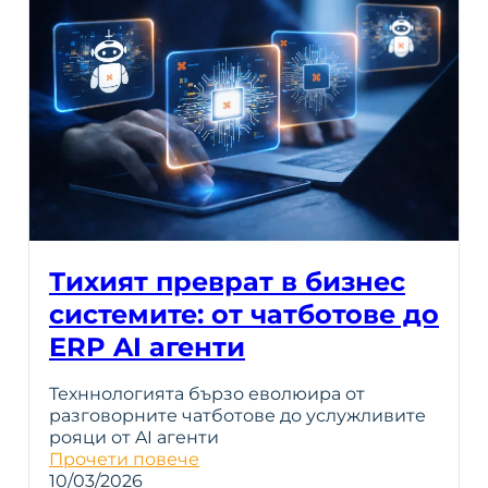
Тихият преврат в бизнес
системите: от чатботове до
ERP AI агенти
Техннологията бързо еволюира от
разговорните чатботове до услужливите
рояци от AI агенти
Прочети повече
10/03/2026