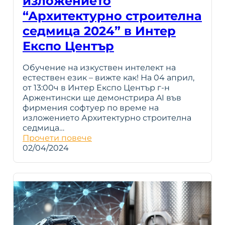
изложението
“Архитектурно строителна
седмица 2024” в Интер
Експо Център
Обучение на изкуствен интелект на
естествен език – вижте как! На 04 април,
от 13:00ч в Интер Експо Център г-н
Аржентински ще демонстрира AI във
фирмения софтуер по време на
изложението Архитектурно строителна
седмица…
Прочети повече
02/04/2024