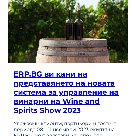
ERP.BG ви кани на
представянето на новата
система за управление на
винарни на Wine and
Spirits Show 2023
Уважаеми клиенти, партньори и гости, в
периода 08 – 11 ноември 2023 екипът на
ERP.BG ще представи изцяло ново