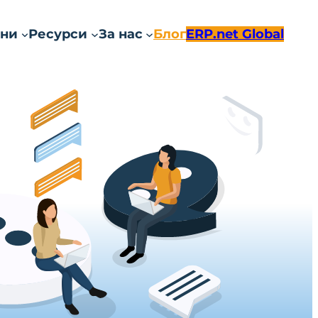
ни
Ресурси
За нас
Блог
ERP.net Global