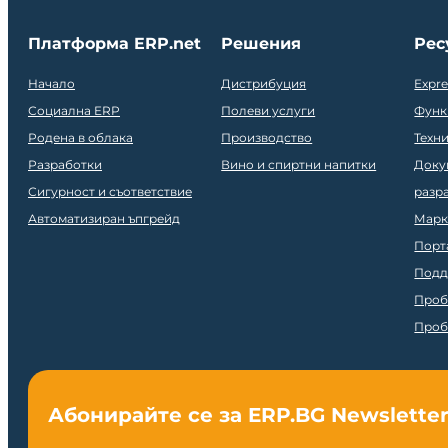
Платформа ERP.net
Решения
Рес
Начало
Дистрибуция
Expr
Социална ERP
Полеви услуги
Функ
Родена в облака
Производство
Техн
Разработки
Вино и спиртни напитки
Доку
Сигурност и съответствие
разр
Автоматизиран ъпгрейд
Марк
Порт
Подд
Проб
Проб
Абонирайте се за ERP.BG Newslette