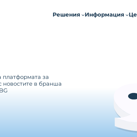
Решения
Информация
Це
а платформата за
с новостите в бранша
.BG