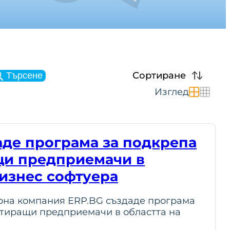
Сортиране
Търсене
Изглед
аде програма за подкрепа
щи предприемачи в
бизнес софтуера
рна компания ERP.BG създаде програма
ртиращи предприемачи в областта на