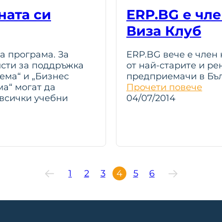
ната си
ERP.BG е чл
Виза Клуб
а програма. За
ERP.BG вече е член 
исти за поддръжка
от най-старите и р
тема“ и „Бизнес
предприемачи в Бъл
а“ могат да
Прочети повече
 всички учебни
04/07/2014
1
2
3
4
5
6