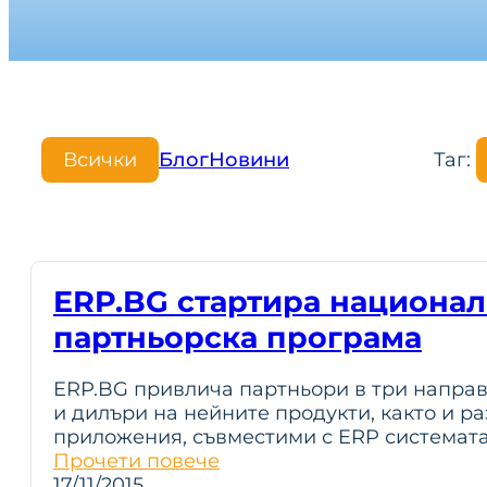
Всички
Блог
Новини
Таг:
ERP.BG стартира национал
партньорска програма
ERP.BG привлича партньори в три напра
и дилъри на нейните продукти, както и р
приложения, съвместими с ERP системата
Прочети повече
17/11/2015