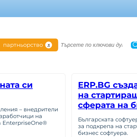
S
партньорство
✕
e
a
r
c
h
ната си
ERP.BG създ
на стартира
сферата на 
вления – внедрители
азработчици на
Българската софтуе
 EnterpriseOne®
за подкрепа на ста
бизнес софтуера.