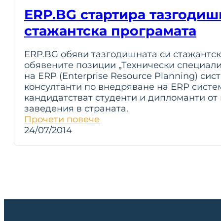
ERP.BG стартира тазгодиш
стажантска програмата
ERP.BG обяви тазгодишната си стажантск
обявените позиции „Технически специал
на ERP (Enterprise Resource Planning) сис
консултанти по внедряване на ERP систем
кандидатстват студенти и дипломанти от
заведения в страната.
Прочети повече
24/07/2014