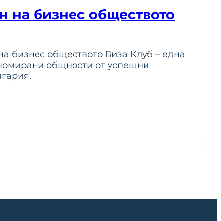
ен на бизнес обществото
на бизнес обществото Виза Клуб – една
еномирани общности от успешни
гария.