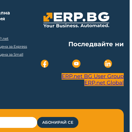
елна
ия
P.net
Последвайте ни
ена за Express
ена за Small
ERP.net BG User Group
ERP.net Global