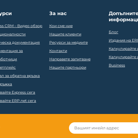
урси
За нас
Допълнит
информац
ess CRM – Видео обзор
Кои сме ние
Блог
ционалности
Нашите клиенти
Издания на ER
ическа документация
Ресурси за медиите
Калкулирайте ц
ментация за
Контакти
Калкулирайте ц
аботчици
Направете запитване
Business
етплейс
Нашите партньори
ал за обратна връзка
ръжка
вайте Express сега
вайте ERP.net сега
r