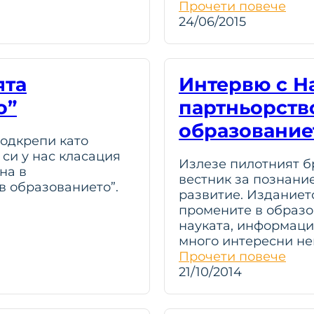
Прочети повече
24/06/2015
ята
Интервю с Н
о”
партньорств
образование
одкрепи като
си у нас класация
Излезе пилотният б
на в
вестник за познание
в образованието”.
развитие. Изданиет
промените в образо
науката, информаци
много интересни не
Прочети повече
21/10/2014