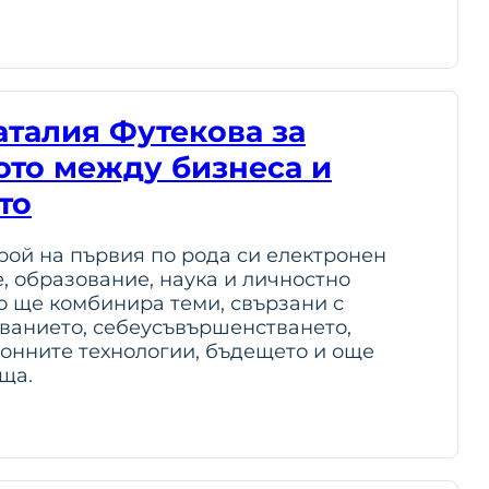
аталия Футекова за
ото между бизнеса и
то
рой на първия по рода си електронен
, образование, наука и личностно
о ще комбинира теми, свързани с
ванието, себеусъвършенстването,
онните технологии, бъдещето и още
ща.