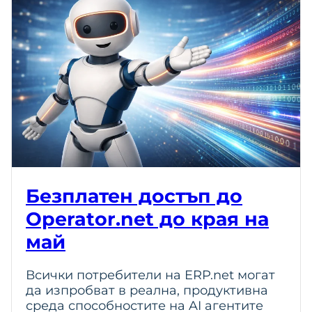
Безплатен достъп до
Operator.net до края на
май
Всички потребители на ERP.net могат
да изпробват в реална, продуктивна
среда способностите на AI агентите