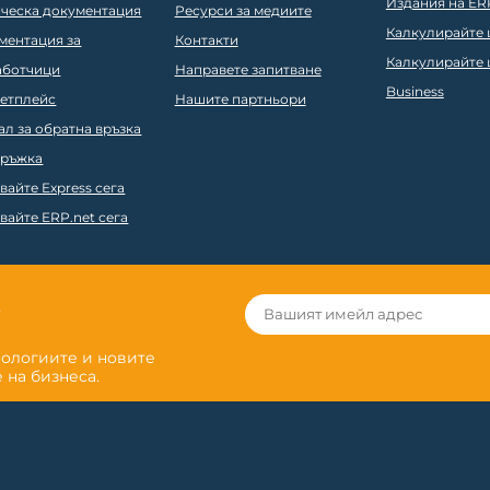
Издания на ER
ическа документация
Ресурси за медиите
Калкулирайте ц
ментация за
Контакти
Калкулирайте ц
аботчици
Направете запитване
Business
етплейс
Нашите партньори
ал за обратна връзка
ръжка
вайте Express сега
вайте ERP.net сега
r
нологиите и новите
 на бизнеса.