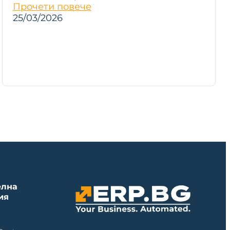
Прочети повече
25/03/2026
елна
ия