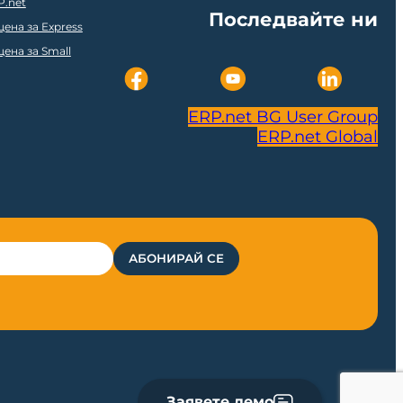
P.net
Последвайте ни
ена за Express
ена за Small
ERP.net BG User Group
ERP.net Global
Заявете демо