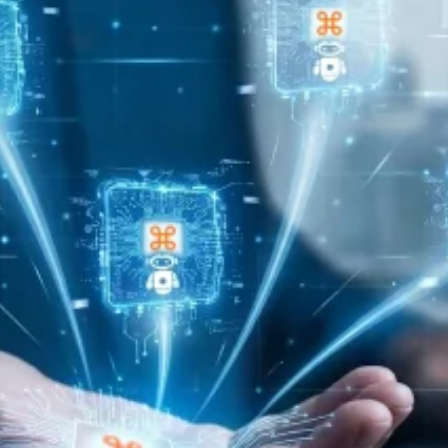
Каква е разл
AI системи и 
бизнеса?
Изкуственият интелек
познава контекста, р
на организацията. За
AI агенти, интегрира
Прочети повече
20/03/2026