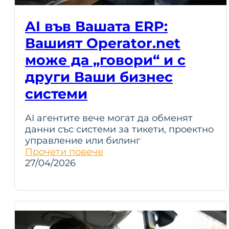
AI във Вашата ERP:
Вашият Operator.net
може да „говори“ и с
други Ваши бизнес
системи
AI агентите вече могат да обменят
данни със системи за тикети, проектно
управление или билинг
Прочети повече
27/04/2026