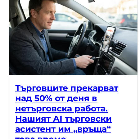
Търговците прекарват
над 50% от деня в
нетърговска работа.
Нашият AI търговски
асистент им „връща“