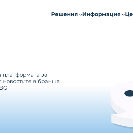
Решения
Информация
Це
а платформата за
с новостите в бранша
.BG