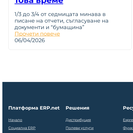
това време
1/3 до 3/4 от седмицата минава в
писане на отчети, съгласуване на
документи и “бумащина”
Прочети повече
06/04/2026
Платформа ERP.net
Решения
Рес
Начало
Дистрибуция
Expr
Социална ERP
Полеви услуги
Функ