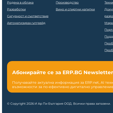
Родена в облака
Производство
Техн
Разработки
Вино и спиртни напитки
Доку
Сигурност и съответствие
разр
Автоматизиран ъпгрейд
Марк
Порт
Подд
Проб
Проб
Абонирайте се за ERP.BG Newslette
Получавайте актуална информация за ERP.net, AI тех
възможности за по-ефективно дигитално управление
© Copyright 2026 И Ар Пи България ООД. Всички права запазени.