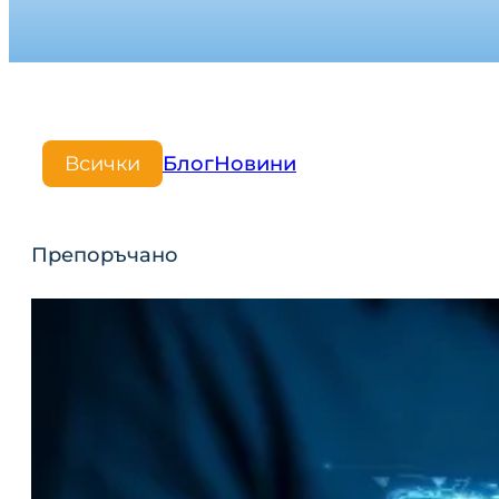
Всички
Блог
Новини
Препоръчано