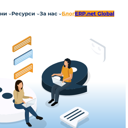
ни
Ресурси
За нас
Блог
ERP.net Global