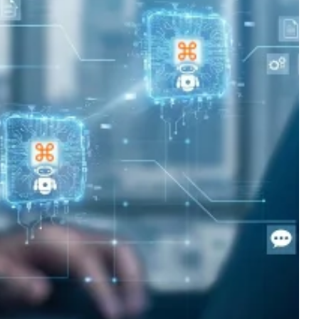
иката между популярните
истинските AI агенти за
т е полезен за бизнеса само когато
аботи с реални данни и спазва правилата
това бъдещето не е в универсалния AI, а в
ни в самата система за управление.