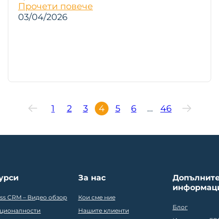
Прочети повече
03/04/2026
1
2
3
4
5
6
…
46
урси
За нас
Допълнит
информац
ess CRM – Видео обзор
Кои сме ние
Блог
ционалности
Нашите клиенти