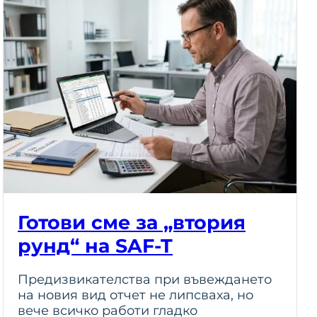
Готови сме за „втория
рунд“ на SAF-T
Предизвикателства при въвеждането
на новия вид отчет не липсваха, но
вече всичко работи гладко