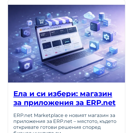
Ела и си избери: магазин
за приложения за ERP.net
ERP.net Marketplace е новият магазин за
приложения за ERP.net – мястото, където
откривате готови решения според