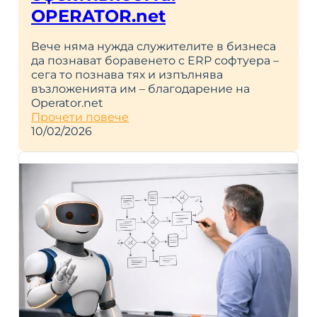
OPERATOR.net
Вече няма нужда служителите в бизнеса
да познават боравенето с ERP софтуера –
сега то познава тях и изпълнява
възложенията им – благодарение на
Operator.net
Прочети повече
10/02/2026