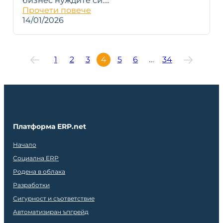
бизнес нуждите си….
Прочети повече
14/01/2026
1
2
3
4
5
6
…
34
Платформа ERP.net
Начало
Социална ERP
Родена в облака
Разработки
Сигурност и съответствие
Автоматизиран ъпгрейд