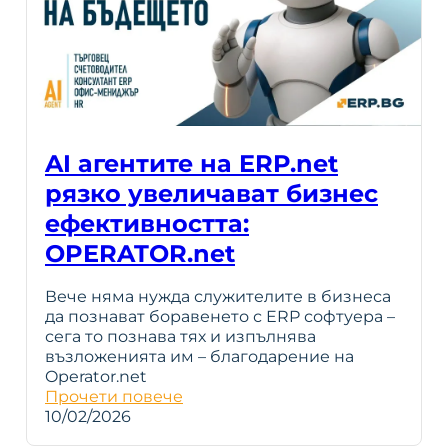
AI агентите на ERP.net
рязко увеличават бизнес
ефективността:
OPERATOR.net
Вече няма нужда служителите в бизнеса
да познават боравенето с ERP софтуера –
сега то познава тях и изпълнява
възложенията им – благодарение на
Operator.net
Прочети повече
10/02/2026