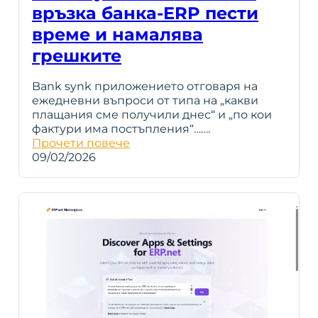
връзка банка-ERP пести
време и намалява
грешките
Bank synk приложението отговаря на
ежедневни въпроси от типа на „какви
плащания сме получили днес“ и „по кои
фактури има постъпления“…….
Прочети повече
09/02/2026