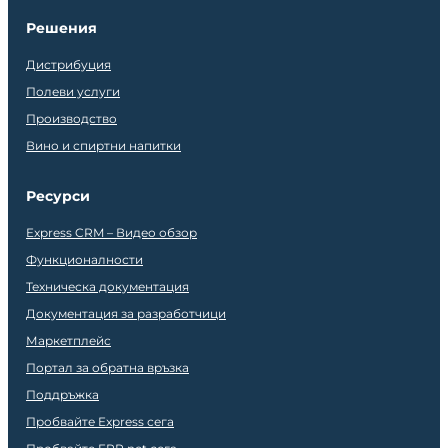
Решения
Дистрибуция
Полеви услуги
Производство
Вино и спиртни напитки
Ресурси
Express CRM – Видео обзор
Функционалности
Техническа документация
Документация за разработчици
Маркетплейс
Портал за обратна връзка
Поддръжка
Пробвайте Express сега