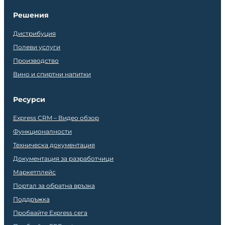
Решения
Дистрибуция
Полеви услуги
Производство
Вино и спиртни напитки
Ресурси
Express CRM – Видео обзор
Функционалности
Техническа документация
Документация за разработчици
Маркетплейс
Портал за обратна връзка
Поддръжка
Пробвайте Express сега