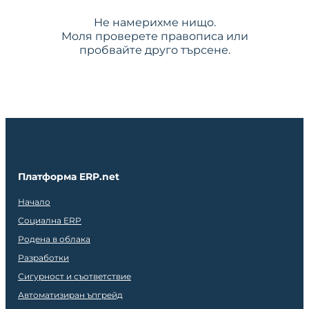
Не намерихме нищо.
Моля проверете правописа или
пробвайте друго търсене.
Платформа ERP.net
Начало
Социална ERP
Родена в облака
Разработки
Сигурност и съответствие
Автоматизиран ъпгрейд