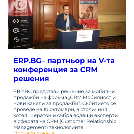
ERP.BG– партньор на V-та
конференция за CRM
решения
ERP.BG представи решение за мобилни
продажби на форума „CRM Мобилност и
нови канали за продажби“. Събитието се
проведе на 10 октомври, в столичния
хотел Шератон и събра водещи експерти
в сферата на CRM (Customer Relationship
Management) технологиите…
Прочети повече