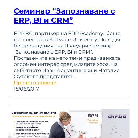
Семинар “Запознаване с
ERP, BI и CRM”
ERP.BG, партньор на ERP Academy, беше
гост лектор в Software University. Поводът
бе проведеният на 11 януари семинар
“Запознаване с ERP, BI и CRM”.
Поставените на него теми предизвикаха
огромен интерес сред младите хора. На
събитието Иван Аржентински и Наталия
Футекова предстaвиха…
Прочети повече
15/06/2017