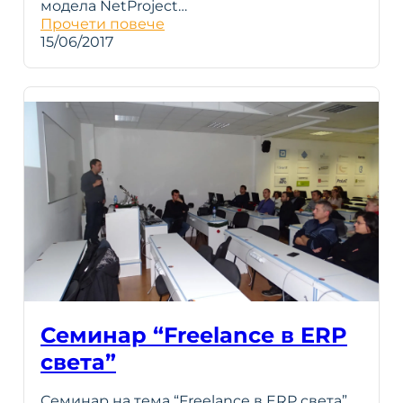
модела NetProject…
Прочети повече
15/06/2017
Семинар “Freelance в ERP
света”
Семинар на тема “Freelance в ERP света”