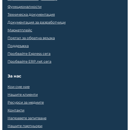
Функционалности
Техническа документация
Документация за разработчици
Маркетплейс
Портал за обратна връзка
Поддръжка
Пробвайте Express сега
Пробвайте ERP.net сега
За нас
Кои сме ние
Нашите клиенти
Ресурси за медиите
Контакти
Направете запитване
Нашите партньори