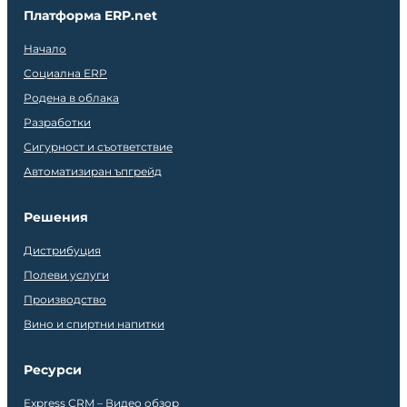
Платформа ERP.net
Начало
Социална ERP
Родена в облака
Разработки
Сигурност и съответствие
Автоматизиран ъпгрейд
Решения
Дистрибуция
Полеви услуги
Производство
Вино и спиртни напитки
Ресурси
Express CRM – Видео обзор