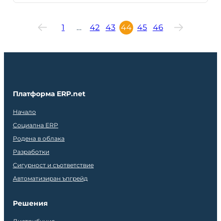
1
…
42
43
44
45
46
Платформа ERP.net
Начало
Социална ERP
Родена в облака
Разработки
Сигурност и съответствие
Автоматизиран ъпгрейд
Решения