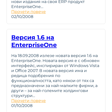
нови издания на своя ERP продукт
EnterpriseOne…
Прочети повече
02/10/2008
Версия 1.6 на
EnterpriseOne
На 18.09.2008 излезе новата версия 1.6 на
EnterpriseOne. Новата версия е с обновен
интерфейс, инспириран от Windows Vista
и Office 2007. В новата версия има и
редица подобрения по
функционалността, като някои от тях са
предназначени за най-малките фирми, а
други – за най-големите холдингови
структури…
Прочети повече
01/10/2008