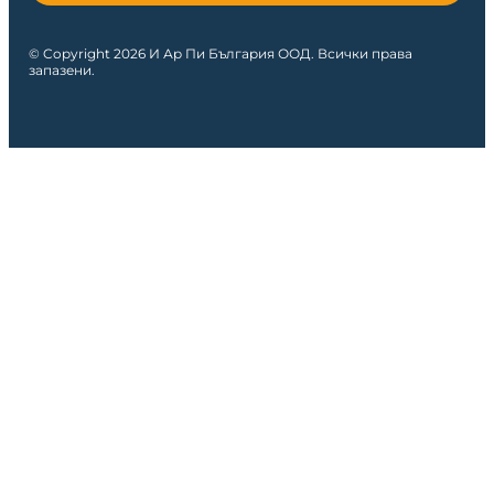
© Copyright 2026 И Ар Пи България ООД. Всички права
запазени.