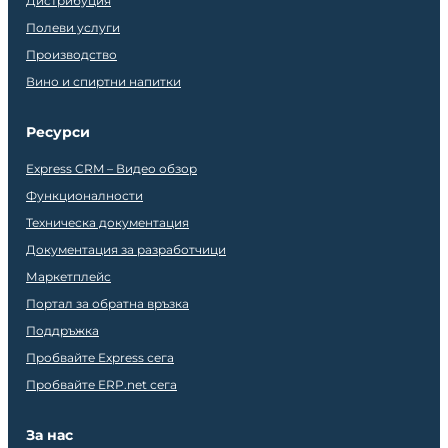
Дистрибуция
Полеви услуги
Производство
Вино и спиртни напитки
Ресурси
Express CRM – Видео обзор
Функционалности
Техническа документация
Документация за разработчици
Маркетплейс
Портал за обратна връзка
Поддръжка
Пробвайте Express сега
Пробвайте ERP.net сега
За нас