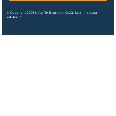
© Copyright 2026 И Ар Пи България ООД. Всички права
запазени.