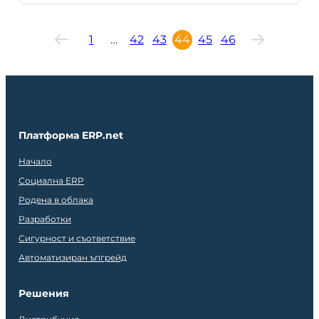
1
…
42
43
44
45
46
Платформа ERP.net
Начало
Социална ERP
Родена в облака
Разработки
Сигурност и съответствие
Автоматизиран ъпгрейд
Решения