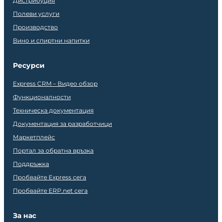
Дистрибуция
Полеви услуги
Производство
Вино и спиртни напитки
Ресурси
Express CRM – Видео обзор
Функционалности
Техническа документация
Документация за разработчици
Маркетплейс
Портал за обратна връзка
Поддръжка
Пробвайте Express сега
Пробвайте ERP.net сега
За нас