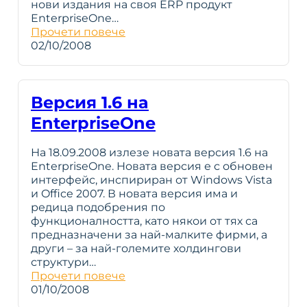
нови издания на своя ERP продукт
EnterpriseOne…
Прочети повече
02/10/2008
Версия 1.6 на
EnterpriseOne
На 18.09.2008 излезе новата версия 1.6 на
EnterpriseOne. Новата версия е с обновен
интерфейс, инспириран от Windows Vista
и Office 2007. В новата версия има и
редица подобрения по
функционалността, като някои от тях са
предназначени за най-малките фирми, а
други – за най-големите холдингови
структури…
Прочети повече
01/10/2008