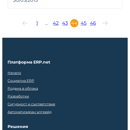
30/03/2015
1
…
42
43
44
45
46
Платформа ERP.net
Начало
Социална ERP
Родена в облака
Разработки
Сигурност и съответствие
Автоматизиран ъпгрейд
Решения