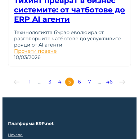
Тихият преврат в бизнес
системите: от чатботове до
ERP AI агенти
Техннологията бързо еволюира от
разговорните чатботове до услужливите
рояци от AI агенти
Прочети повече
10/03/2026
1
…
3
4
5
6
7
…
46
Платформа ERP.net
Начало