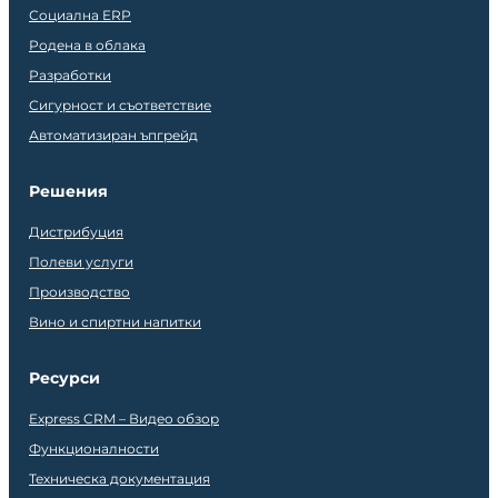
Социална ERP
Родена в облака
Разработки
Сигурност и съответствие
Автоматизиран ъпгрейд
Решения
Дистрибуция
Полеви услуги
Производство
Вино и спиртни напитки
Ресурси
Express CRM – Видео обзор
Функционалности
Техническа документация