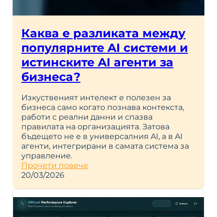
Каква е разликата между
популярните AI системи и
истинските AI агенти за
бизнеса?
Изкуственият интелект е полезен за
бизнеса само когато познава контекста,
работи с реални данни и спазва
правилата на организацията. Затова
бъдещето не е в универсалния AI, а в AI
агенти, интегрирани в самата система за
управление.
Прочети повече
20/03/2026