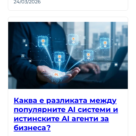
24/03/2026
Каква е разликата между
популярните AI системи и
истинските AI агенти за
бизнеса?