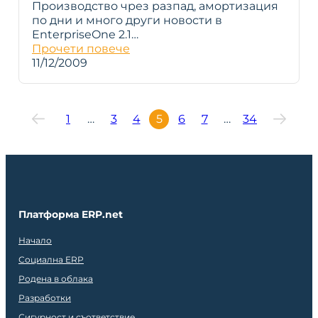
Производство чрез разпад, амортизация
по дни и много други новости в
EnterpriseOne 2.1…
Прочети повече
11/12/2009
1
…
3
4
5
6
7
…
34
Платформа ERP.net
Начало
Социална ERP
Родена в облака
Разработки
Сигурност и съответствие