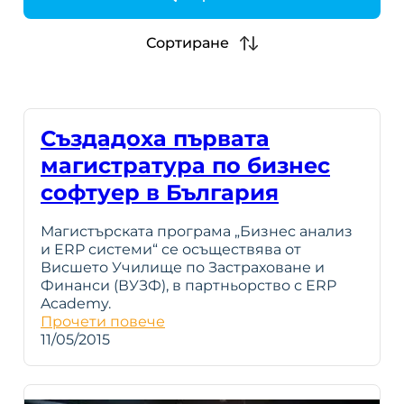
h
Сортиране
Създадоха първата
магистратура по бизнес
софтуер в България
Магистърската програма „Бизнес анализ
и ERP системи“ се осъществява от
Висшето Училище по Застраховане и
Финанси (ВУЗФ), в партньорство с ERP
Academy.
Прочети повече
11/05/2015