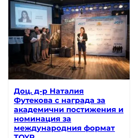
Доц. д-р Наталия
Футекова с награда за
академични постижения и
номинация за
международния формат
TOYP