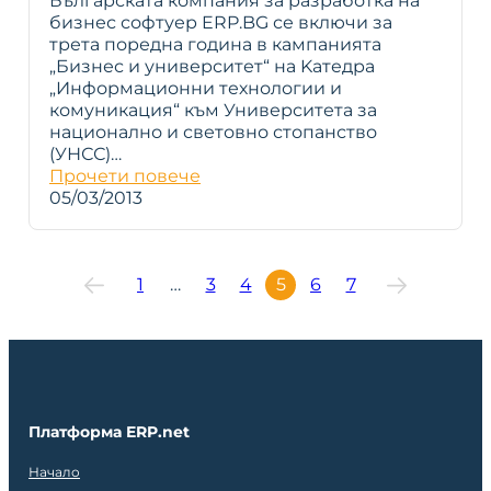
Българската компания за разработка на
бизнес софтуер ERP.BG се включи за
трета поредна година в кампанията
„Бизнес и университет“ на Kaтедра
„Информационни технологии и
комуникация“ към Университета за
национално и световно стопанство
(УНСС)…
Прочети повече
05/03/2013
1
…
3
4
5
6
7
Платформа ERP.net
Начало