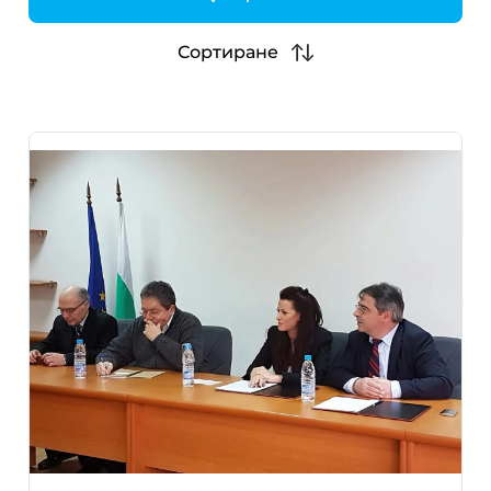
h
Сортиране