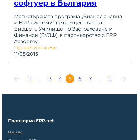
софтуер в България
Магистърската програма „Бизнес анализ
и ERP системи“ се осъществява от
Висшето Училище по Застраховане и
Финанси (ВУЗФ), в партньорство с ERP
Academy.
Прочети повече
11/05/2015
1
…
3
4
5
6
7
…
11
Платформа ERP.net
Начало