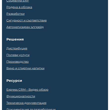
Социална ERP
Родена в облака
Разработки
Сигурност и съответствие
Автоматизиран ъпгрейд
Решения
Дистрибуция
Полеви услуги
Производство
Вино и спиртни напитки
Ресурси
Express CRM – Видео обзор
Функционалности
Техническа документация
Документация за разработчици