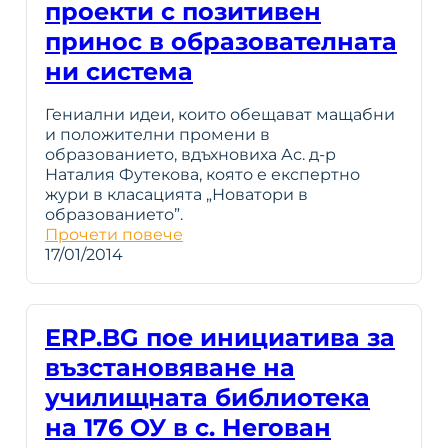
проекти с позитивен
принос в образователната
ни система
Гениални идеи, които обещават мащабни
и положителни промени в
образованието, вдъхновиха Ас. д-р
Наталия Футекова, която е експертно
жури в класацията „Новатори в
образованието”.
Прочети повече
17/01/2014
ERP.BG пое инициатива за
възстановяване на
училищната библиотека
на 176 ОУ в с. Негован