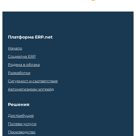
Платформа ERP.net
Начало
Социална ERP
Родена в облака
Разработки
Сигурност и съответствие
Автоматизиран ъпгрейд
Решения
Дистрибуция
Полеви услуги
Производство