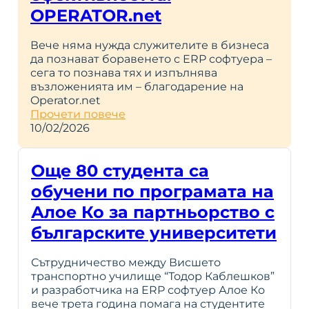
OPERATOR.net
Вече няма нужда служителите в бизнеса
да познават боравенето с ERP софтуера –
сега то познава тях и изпълнява
възложенията им – благодарение на
Operator.net
Прочети повече
10/02/2026
Още 80 студента са
обучени по програмата на
Алое Ко за партньорство с
българските университети
Сътрудничество между Висшето
транспортно училище “Тодор Каблешков”
и разработчика на ERP софтуер Алое Ко
вече трета година помага на студентите