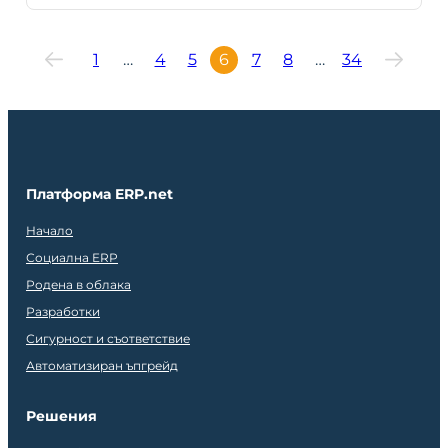
1
…
4
5
6
7
8
…
34
Платформа ERP.net
Начало
Социална ERP
Родена в облака
Разработки
Сигурност и съответствие
Автоматизиран ъпгрейд
Решения