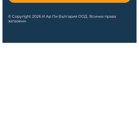
© Copyright 2026 И Ар Пи България ООД. Всички права
запазени.