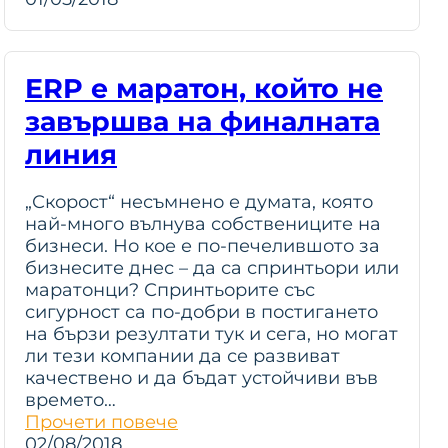
ERP е маратон, който не
завършва на финалната
линия
„Скорост“ несъмнено е думата, която
най-много вълнува собствениците на
бизнеси. Но кое е по-печелившото за
бизнесите днес – да са спринтьори или
маратонци? Спринтьорите със
сигурност са по-добри в постигането
на бързи резултати тук и сега, но могат
ли тези компании да се развиват
качествено и да бъдат устойчиви във
времето…
Прочети повече
02/08/2018