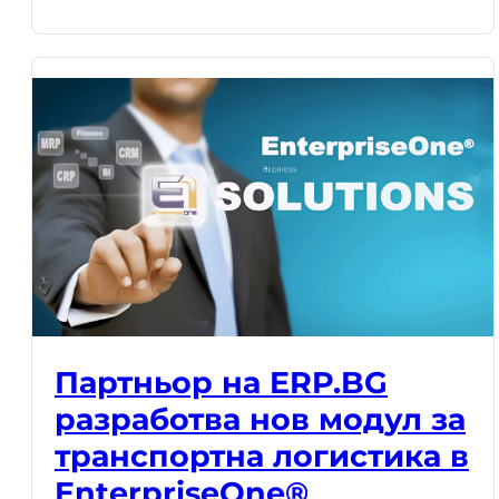
Партньор на ERP.BG
разработва нов модул за
транспортна логистика в
EnterpriseOne®