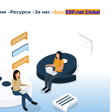
ни
Ресурси
За нас
Блог
ERP.net Global