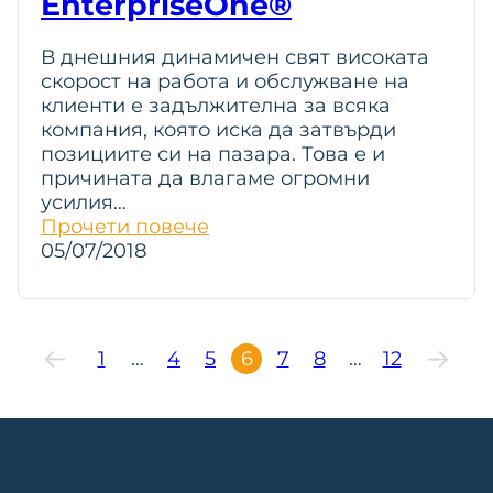
EnterpriseOne®
В днешния динамичен свят високата
скорост на работа и обслужване на
клиенти е задължителна за всяка
компания, която иска да затвърди
позициите си на пазара. Това е и
причината да влагаме огромни
усилия…
Прочети повече
05/07/2018
1
…
4
5
6
7
8
…
12