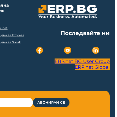
елна
ия
P.net
Последвайте ни
ена за Express
ена за Small
ERP.net BG User Group
ERP.net Global