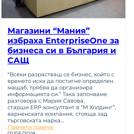
Магазини “Мания”
избраха EnterpriseOne за
бизнеса си в България и
САЩ
“Всеки разрастващ се бизнес, който с
времето иска да постигне определен
мащаб, трябва да организира
информацията си.” Така започваме
разговора с Мария Савова,
старши ERP консултант в “М Холдинг”,
варненската компания, стояща зад
търговската марка…
Прочети повече
01/05/2018