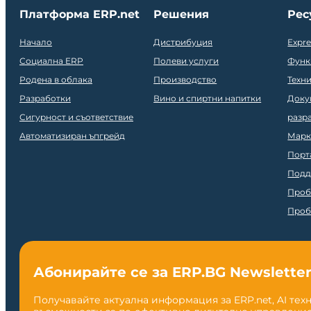
Платформа ERP.net
Решения
Рес
Начало
Дистрибуция
Expr
Социална ERP
Полеви услуги
Функ
Родена в облака
Производство
Техн
Разработки
Вино и спиртни напитки
Доку
Сигурност и съответствие
разр
Автоматизиран ъпгрейд
Марк
Порт
Подд
Проб
Проб
Абонирайте се за ERP.BG Newslette
Получавайте актуална информация за ERP.net, AI тех