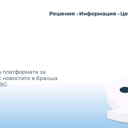
Решения
Информация
Це
а платформата за
с новостите в бранша
.BG