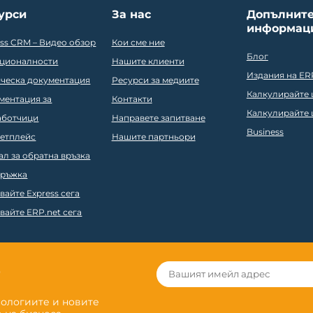
урси
За нас
Допълнит
информац
ess CRM – Видео обзор
Кои сме ние
Блог
ционалности
Нашите клиенти
Издания на ER
ическа документация
Ресурси за медиите
Калкулирайте ц
ментация за
Контакти
Калкулирайте ц
аботчици
Направете запитване
Business
етплейс
Нашите партньори
ал за обратна връзка
ръжка
вайте Express сега
вайте ERP.net сега
r
нологиите и новите