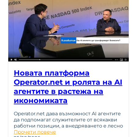
Новата платформа
Operator.net и ролята на AI
агентите в растежа на
икономиката
Operator.net дава възможност AI агентите
да подпомагат служителите от всякакви
работни позиции, а внедряването е лесно
Прочети повече