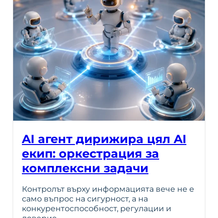
AI агент дирижира цял AI
екип: оркестрация за
комплексни задачи
Контролът върху информацията вече не е
само въпрос на сигурност, а на
конкурентоспособност, регулации и