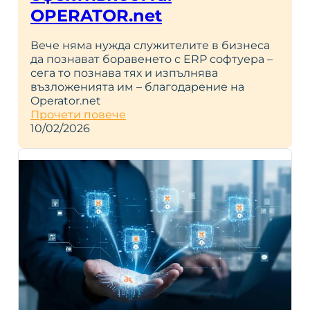
OPERATOR.net
Вече няма нужда служителите в бизнеса
да познават боравенето с ERP софтуера –
сега то познава тях и изпълнява
възложенията им – благодарение на
Operator.net
Прочети повече
10/02/2026