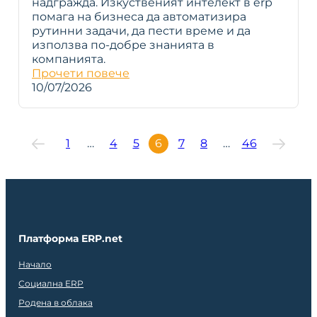
надгражда. Изкуственият интелект в erp
помага на бизнеса да автоматизира
рутинни задачи, да пести време и да
използва по-добре знанията в
компанията.
Прочети повече
10/07/2026
1
…
4
5
6
7
8
…
46
Платформа ERP.net
Начало
Социална ERP
Родена в облака