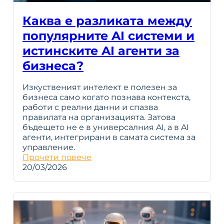
Каква е разликата между
популярните AI системи и
истинските AI агенти за
бизнеса?
Изкуственият интелект е полезен за
бизнеса само когато познава контекста,
работи с реални данни и спазва
правилата на организацията. Затова
бъдещето не е в универсалния AI, а в AI
агенти, интегрирани в самата система за
управление.
Прочети повече
20/03/2026