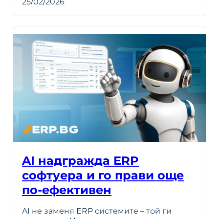
25/02/2026
AI надгражда ERP
софтуера и го прави още
по-ефективен
AI не заменя ERP системите – той ги