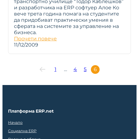
транспортно училище “Тодор Каблешков”
и разработчика на ERP софтуер Алое Ко
вече трета година помага на студентите
да придобиват практически умения в
сферата на системите за управление на
бизнеса.
Прочети повече
11/12/2009
1
…
4
5
6
Платформа ERP.net
Начало
Социална ERP