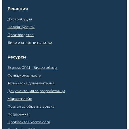
Решения
Дистрибуция
Полеви услуги
Производство
Вино и спиртни напитки
Ресурси
Express CRM – Видео обзор
Функционалности
Техническа документация
Документация за разработчици
Маркетплейс
Портал за обратна връзка
Поддръжка
Пробвайте Express сега