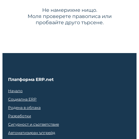
Не намерихме нищо.
Моля проверете правописа или
пробвайте друго търсене.
Платформа ERP.net
Начало
Социална ERP
Родена в облака
Разработки
Сигурност и съответствие
Автоматизиран ъпгрейд