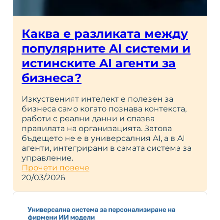
Каква е разликата между
популярните AI системи и
истинските AI агенти за
бизнеса?
Изкуственият интелект е полезен за
бизнеса само когато познава контекста,
работи с реални данни и спазва
правилата на организацията. Затова
бъдещето не е в универсалния AI, а в AI
агенти, интегрирани в самата система за
управление.
Прочети повече
20/03/2026