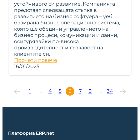
устойчивото си развитие. Компанията
представя следващата стъпка в
развитието на бизнес софтуера – уеб
базирана бизнес операционна система,
която ще обедини управлението на
бизнес процеси, комуникации и данни,
осигурявайки по-висока
производителност и гъвкавост на
клиентите си.
Прочети повече
16/01/2025
1
…
4
5
6
7
8
…
34
Платформа ERP.net