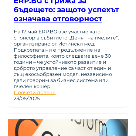
ERP.BG с грижа за
бъдещето: защото успехът
означава отговорност
На 17 май ERP.BG взе участие като
спонсор в събитието „Денят на пчелите“,
организирано от Истински мед.
Подкрепата ни е продължение на
философията, която следваме вече 30
години – че устойчивото развитие и
доброто управление са част от един и
същ екосъобразен модел, независимо
дали говорим за бизнес система или
пчелен кошер…
Прочети повече
23/05/2025