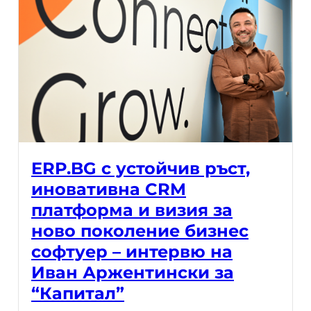
ERP.BG с устойчив ръст,
иновативна CRM
платформа и визия за
ново поколение бизнес
софтуер – интервю на
Иван Аржентински за
“Капитал”