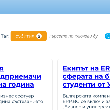
S
Таг:
събития
✕
e
a
r
c
h
я
Екипът на E
редприемачи
сферата на б
на година
студенти от
бизнес софтуер
Българската компан
дина състезанието
ERP.BG се включи з
„Бизнес и универси