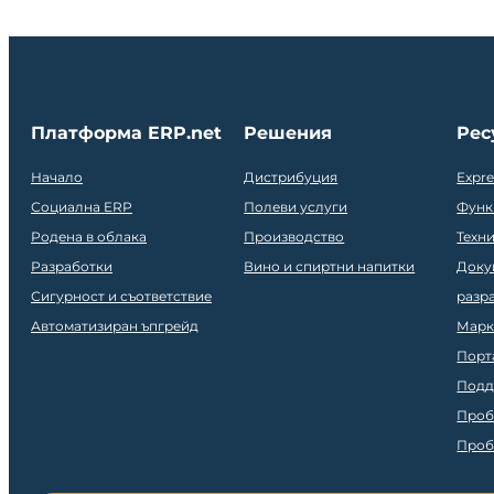
Платформа ERP.net
Решения
Рес
Начало
Дистрибуция
Expr
Социална ERP
Полеви услуги
Функ
Родена в облака
Производство
Техн
Разработки
Вино и спиртни напитки
Доку
Сигурност и съответствие
разр
Автоматизиран ъпгрейд
Марк
Порт
Подд
Проб
Проб