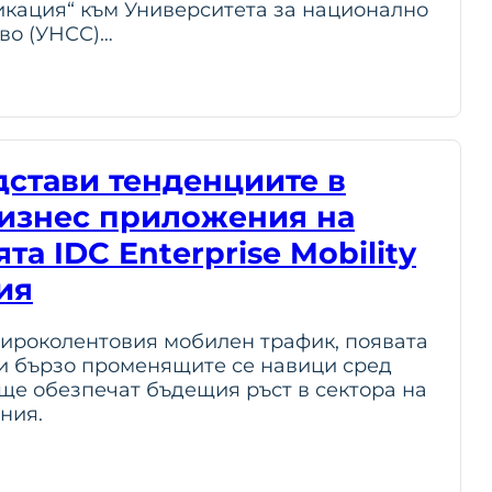
икация“ към Университета за национално
тво (УНСС)…
дстави тенденциите в
изнес приложения на
а IDC Enterprise Mobility
ия
ироколентовия мобилен трафик, появата
 и бързо променящите се навици сред
ще обезпечат бъдещия ръст в сектора на
ния.