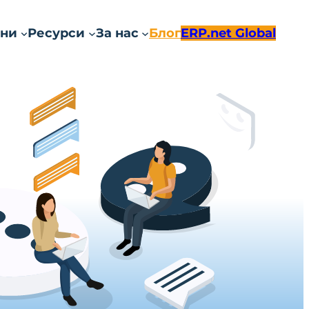
ни
Ресурси
За нас
Блог
ERP.net Global