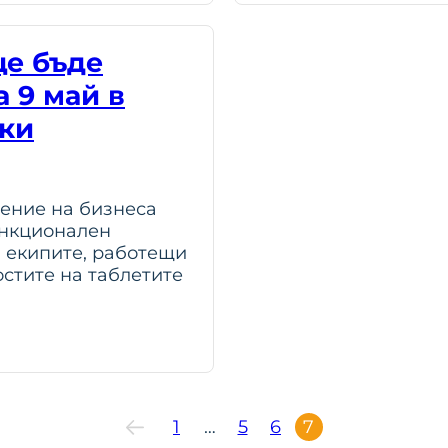
ще бъде
 9 май в
ски
ление на бизнеса
ункционален
а екипите, работещи
стите на таблетите
1
…
5
6
7