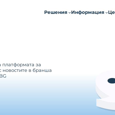
Решения
Информация
Це
а платформата за
с новостите в бранша
.BG