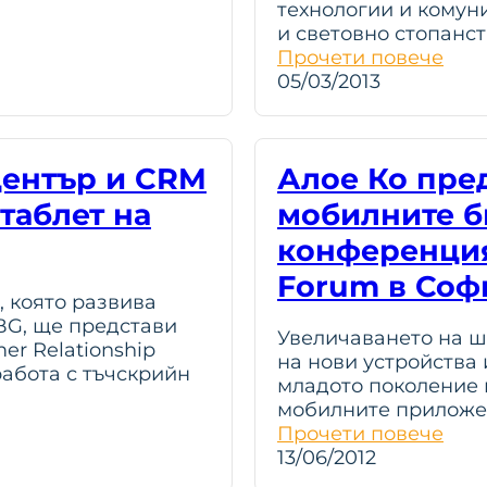
технологии и комун
и световно стопанс
Прочети повече
05/03/2013
център и CRM
Алое Ко пре
таблет на
мобилните б
конференцият
Forum в Соф
, която развива
BG, ще представи
Увеличаването на ш
r Relationship
на нови устройства
абота с тъчскрийн
младото поколение 
мобилните приложе
Прочети повече
13/06/2012