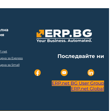
елна
ия
P.net
Последвайте ни
ена за Express
ена за Small
ERP.net BG User Group
ERP.net Global