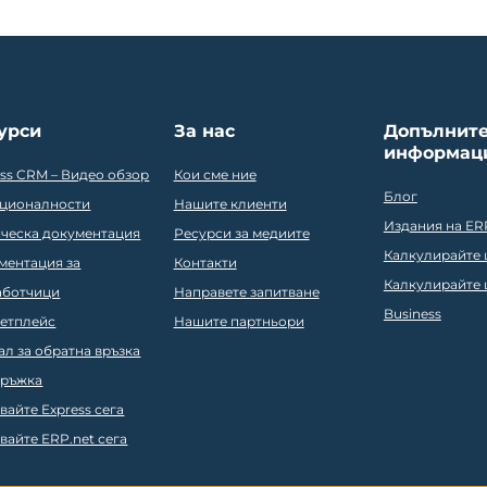
урси
За нас
Допълнит
информац
ess CRM – Видео обзор
Кои сме ние
Блог
ционалности
Нашите клиенти
Издания на ER
ическа документация
Ресурси за медиите
Калкулирайте ц
ментация за
Контакти
Калкулирайте ц
аботчици
Направете запитване
Business
етплейс
Нашите партньори
ал за обратна връзка
ръжка
вайте Express сега
вайте ERP.net сега