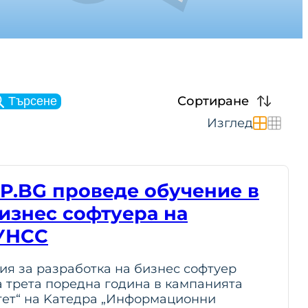
Сортиране
Търсене
Изглед
RP.BG проведе обучение в
изнес софтуера на
 УНСС
ия за разработка на бизнес софтуер
а трета поредна година в кампанията
тет“ на Kaтедра „Информационни