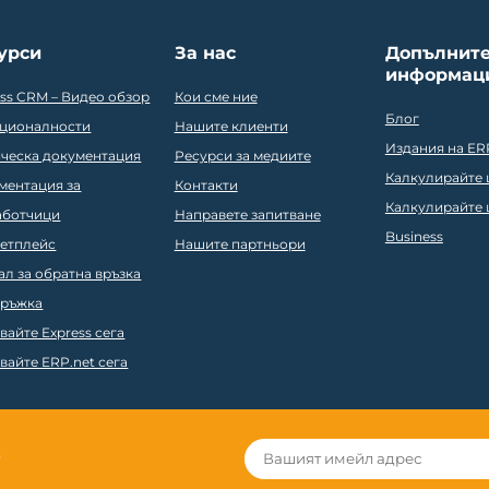
урси
За нас
Допълнит
информац
ess CRM – Видео обзор
Кои сме ние
Блог
ционалности
Нашите клиенти
Издания на ER
ическа документация
Ресурси за медиите
Калкулирайте ц
ментация за
Контакти
Калкулирайте ц
аботчици
Направете запитване
Business
етплейс
Нашите партньори
ал за обратна връзка
ръжка
вайте Express сега
вайте ERP.net сега
r