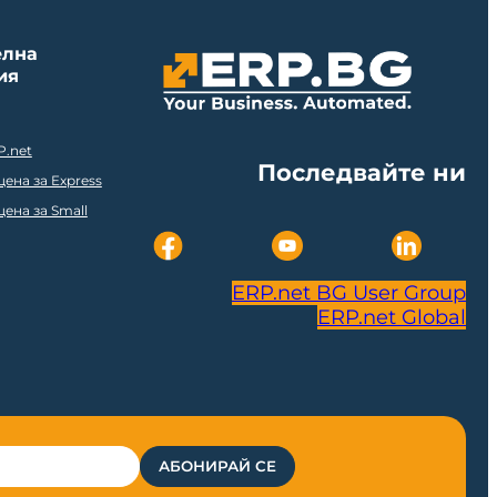
елна
ия
P.net
Последвайте ни
ена за Express
ена за Small
ERP.net BG User Group
ERP.net Global