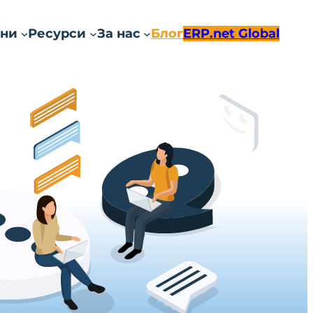
ни
Ресурси
За нас
Блог
ERP.net Global