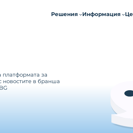
Решения
Информация
Це
а платформата за
с новостите в бранша
.BG