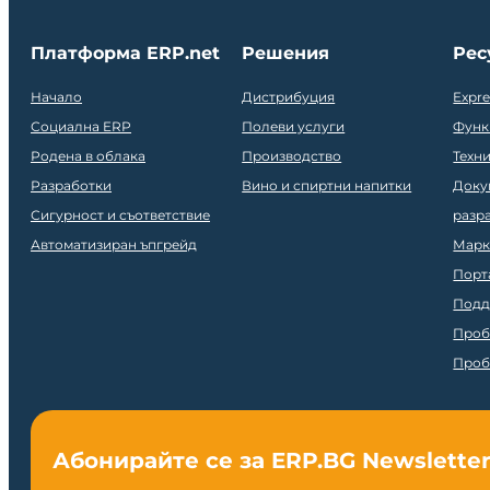
Платформа ERP.net
Решения
Рес
Начало
Дистрибуция
Expr
Социална ERP
Полеви услуги
Функ
Родена в облака
Производство
Техн
Разработки
Вино и спиртни напитки
Доку
Сигурност и съответствие
разр
Автоматизиран ъпгрейд
Марк
Порт
Подд
Проб
Проб
Абонирайте се за ERP.BG Newslette