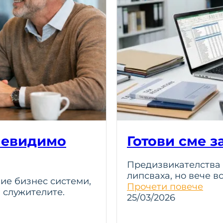
невидимо
Готови сме з
Предизвикателства 
липсваха, но вече в
ние бизнес системи,
Прочети повече
а служителите.
25/03/2026