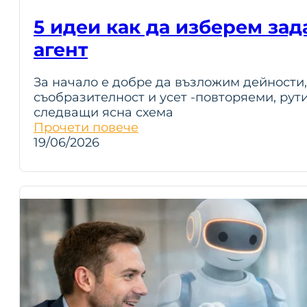
5 идеи как да изберем зада
агент
За начало е добре да възложим дейности,
съобразителност и усет -повторяеми, рут
следващи ясна схема
Прочети повече
19/06/2026