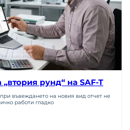
а „втория рунд“ на SAF-T
при въвеждането на новия вид отчет не
сичко работи гладко