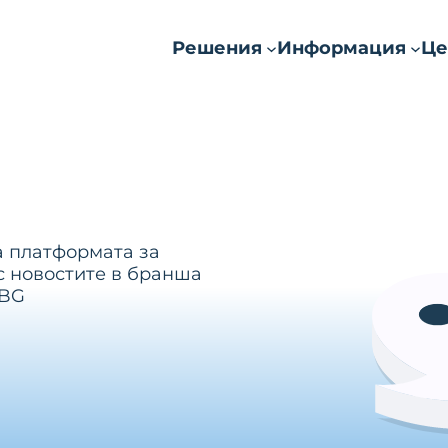
Решения
Информация
Це
а платформата за
с новостите в бранша
.BG