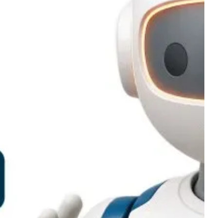
а ERP.net рязко увеличават
ивността: OPERATOR.net
жителите в бизнеса да познават
туера – сега то познава тях и изпълнява
агодарение на Operator.net