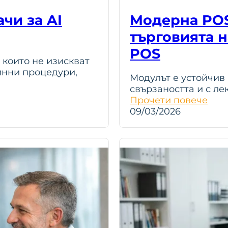
чи за AI
Модерна POS
търговията н
POS
 които не изискват
инни процедури,
Модулът е устойчив
свързаността и с л
Прочети повече
09/03/2026