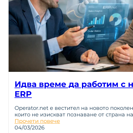
Идва време да работим с 
ERP
Operator.net е вестител на новото поколе
които не изискват познаване от страна н
Прочети повече
04/03/2026