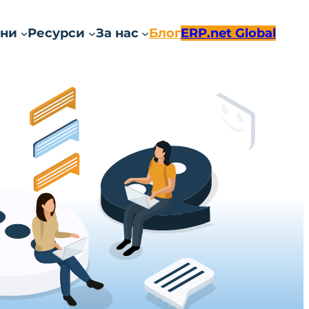
ни
Ресурси
За нас
Блог
ERP.net Global