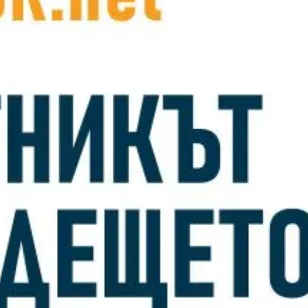
AI агентите н
бизнес ефект
Вече няма нужда слу
боравенето с ERP соф
възложенията им – бл
Прочети повече