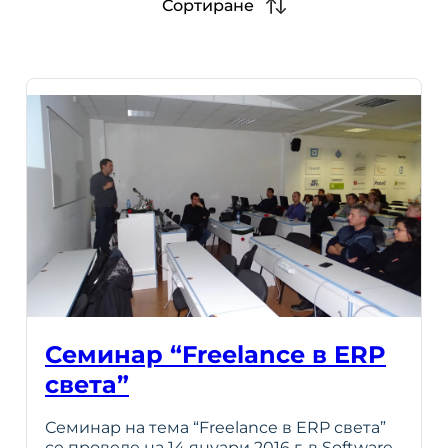
Сортиране
Семинар “Freelance в ERP
света”
Семинар на тема “Freelance в ERP света”
се проведе на 14 януари 2016 г. в Software