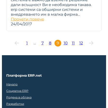
дали всъщност Ви е необходима такава.
erp системи са обширни системи и
внедряването им в малка фирма…
Прочети повече
24/04/2017
1
…
7
8
9
10
11
12
Платформа ERP.net
Начало
Социална ERP
Родена в облака
Разработки