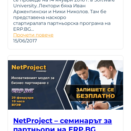
University. Лектори бяха Иван
Аржентински и Ники Николов. Там бе
представена наскоро
стартиралата партньорска програма на
ERP.BG…
Прочети повече
15/06/2017
NetProject – семинарът за
партньори на ERP.BG