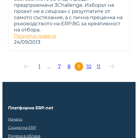
предприемачи 3Challenge. Изборът на
проект не е свързан с резултатите от
самото състезание, а с лична преценка на
ръководството на ERP.BG за креативност
на отбора.
Прочети повече
24/09/2013
1
…
7
8
9
10
11
Платформа ERP.net
Начало
Социална ERP
Родена в облака