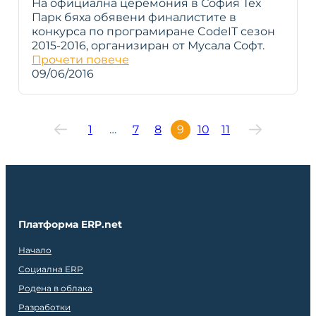
На официална церемония в София Тех
Парк бяха обявени финалистите в
конкурса по програмиране CodeIT сезон
2015-2016, oрганизиран от Мусала Софт.
Прочети повече
09/06/2016
1
…
7
8
9
10
11
Платформа ERP.net
Начало
Социална ERP
Родена в облака
Разработки