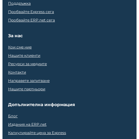
Поддръжка
Пробвайте Express сега
Пробвайте ERP.net сега
За нас
Кои сме ние
Нашите клиенти
Ресурси за медиите
Контакти
Направете запитване
Нашите партньори
Допълнителна информация
Блог
Издания на ERP.net
Калкулирайте цена за Express