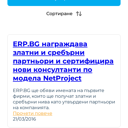
h
Сортиране
ERP.BG награждава
златни и сребърни
партньори и сертифицира
нови консултанти по
модела NetProject
ERP.BG ще обяви имената на първите
фирми, които ще получат златни и
сребърни нива като утвърдени партньори
на компанията.
Прочети повече
21/03/2016