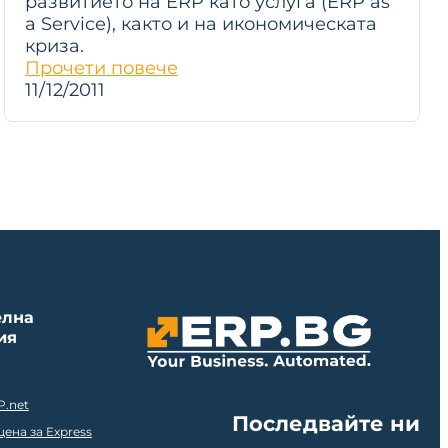
развитието на ERP като услуга (ERP as
a Service), както и на икономическата
криза.
Прочети повече
11/12/2011
елна
ия
P.net
Последвайте ни
ена за Express