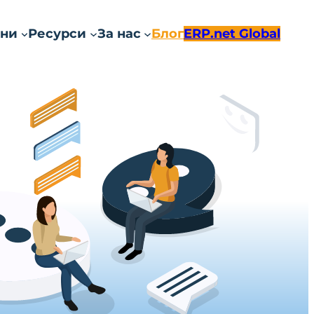
ни
Ресурси
За нас
Блог
ERP.net Global