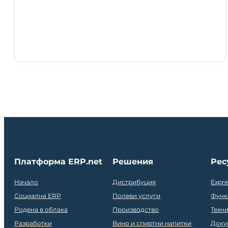
Платформа ERP.net
Решения
Рес
Начало
Дистрибуция
Expr
Социална ERP
Полеви услуги
Функ
Родена в облака
Производство
Техн
Разработки
Вино и спиртни напитки
Доку