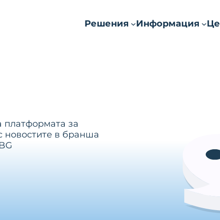
Решения
Информация
Це
а платформата за
с новостите в бранша
.BG