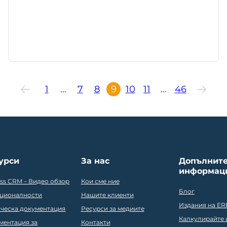
1
…
7
8
9
10
11
…
46
урси
За нас
Допълнит
информац
ess CRM – Видео обзор
Кои сме ние
Блог
ционалности
Нашите клиенти
Издания на ER
ическа документация
Ресурси за медиите
Калкулирайте ц
ментация за
Контакти