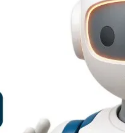
а ERP.net рязко увеличават
ивността: OPERATOR.net
жителите в бизнеса да познават
туера – сега то познава тях и изпълнява
агодарение на Operator.net