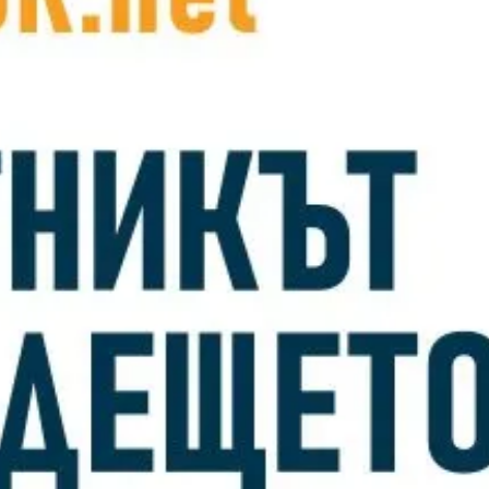
AI агентите н
бизнес ефект
Вече няма нужда слу
боравенето с ERP соф
възложенията им – бл
Прочети повече