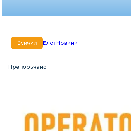
Всички
Блог
Новини
Препоръчано