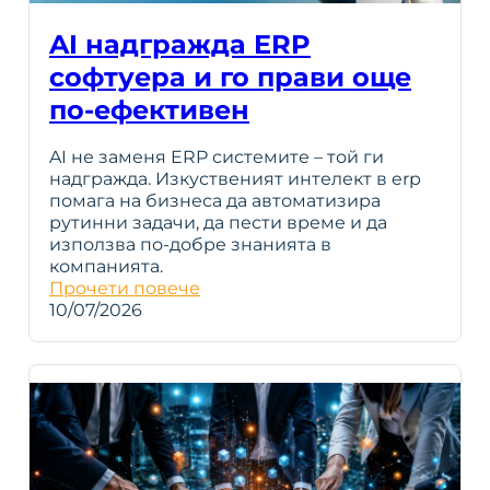
AI надгражда ERP
софтуера и го прави още
по-ефективен
AI не заменя ERP системите – той ги
надгражда. Изкуственият интелект в erp
помага на бизнеса да автоматизира
рутинни задачи, да пести време и да
използва по-добре знанията в
компанията.
Прочети повече
10/07/2026