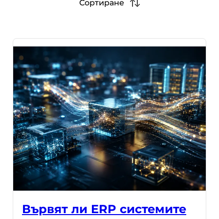
Сортиране
Вървят ли ERP системите