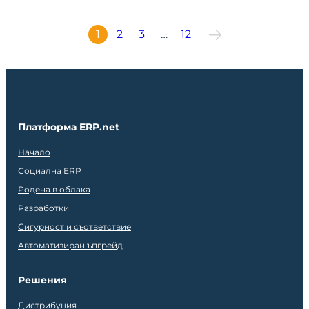
1
2
3
…
12
Платформа ERP.net
Начало
Социална ERP
Родена в облака
Разработки
Сигурност и съответствие
Автоматизиран ъпгрейд
Решения
Дистрибуция