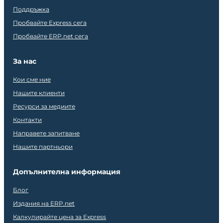
Поддръжка
Пробвайте Express сега
Пробвайте ERP.net сега
За нас
Кои сме ние
Нашите клиенти
Ресурси за медиите
Контакти
Направете запитване
Нашите партньори
Допълнителна информация
Блог
Издания на ERP.net
Калкулирайте цена за Express