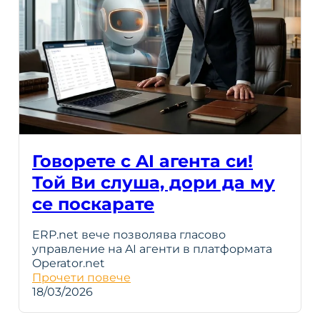
Говорете с AI агента си!
Той Ви слуша, дори да му
се поскарате
ERP.net вече позволява гласово
управление на AI агенти в платформата
Operator.net
Прочети повече
18/03/2026