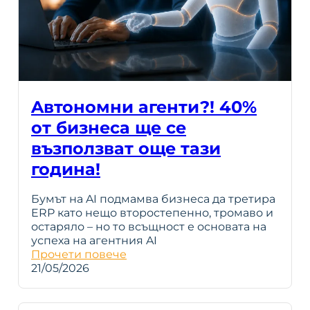
Aвтономни агенти?! 40%
от бизнеса ще се
възползват още тази
година!
Бумът на AI подмамва бизнеса да третира
ERP като нещо второстепенно, тромаво и
остаряло – но то всъщност е основата на
успеха на агентния AI
Прочети повече
21/05/2026