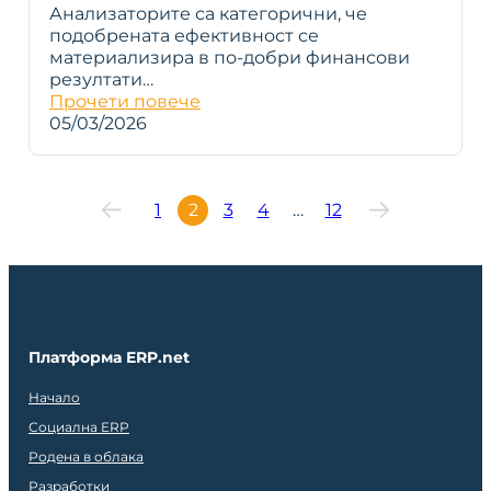
Анализаторите са категорични, че
подобрената ефективност се
материализира в по-добри финансови
резултати…
Прочети повече
05/03/2026
1
2
3
4
…
12
Платформа ERP.net
Начало
Социална ERP
Родена в облака
Разработки