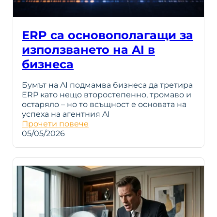
ERP са основополагащи за
използването на AI в
бизнеса
Бумът на AI подмамва бизнеса да третира
ERP като нещо второстепенно, тромаво и
остаряло – но то всъщност е основата на
успеха на агентния AI
Прочети повече
05/05/2026