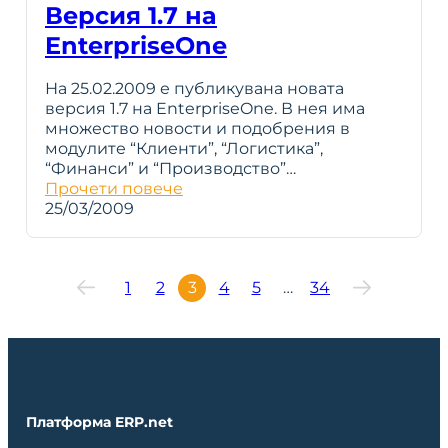
Версия 1.7 на
EnterpriseOne
На 25.02.2009 е публикувана новата
версия 1.7 на EnterpriseOne. В нея има
множество новости и подобрения в
модулите “Клиенти”, “Логистика”,
“Финанси” и “Производство”…
Прочети повече
25/03/2009
1
2
3
4
5
…
34
Платформа ERP.net