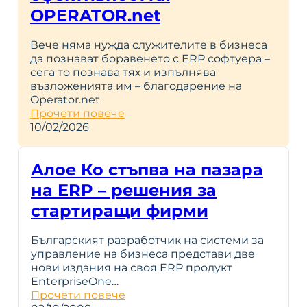
OPERATOR.net
Вече няма нужда служителите в бизнеса
да познават боравенето с ERP софтуера –
сега то познава тях и изпълнява
възложенията им – благодарение на
Operator.net
Прочети повече
10/02/2026
Алое Ко стъпва на пазара
на ERP – решения за
стартиращи фирми
Българският разработчик на системи за
управление на бизнеса представи две
нови издания на своя ERP продукт
EnterpriseOne…
Прочети повече