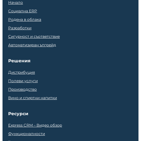
Начало
Социална ERP
Родена в облака
Разработки
Сигурност и съответствие
Автоматизиран ъпгрейд
Решения
Дистрибуция
Полеви услуги
Производство
Вино и спиртни напитки
Ресурси
Express CRM – Видео обзор
Функционалности