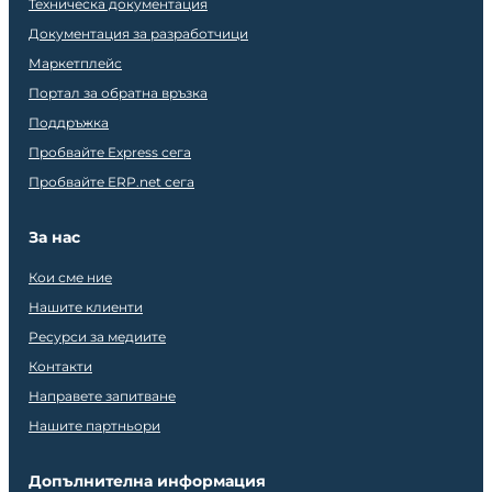
Техническа документация
Документация за разработчици
Маркетплейс
Портал за обратна връзка
Поддръжка
Пробвайте Express сега
Пробвайте ERP.net сега
За нас
Кои сме ние
Нашите клиенти
Ресурси за медиите
Контакти
Направете запитване
Нашите партньори
Допълнителна информация