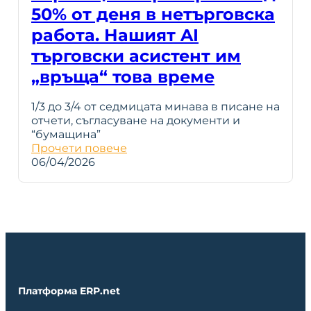
50% от деня в нетърговска
работа. Нашият AI
търговски асистент им
„връща“ това време
1/3 до 3/4 от седмицата минава в писане на
отчети, съгласуване на документи и
“бумащина”
Прочети повече
06/04/2026
Платформа ERP.net