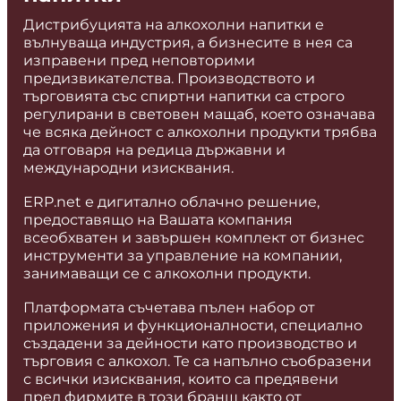
Дистрибуцията на алкохолни напитки е
вълнуваща индустрия, а бизнесите в нея са
изправени пред неповторими
предизвикателства. Производството и
търговията със спиртни напитки са строго
регулирани в световен мащаб, което означава
че всяка дейност с алкохолни продукти трябва
да отговаря на редица държавни и
международни изисквания.
ERP.net е дигитално облачно решение,
предоставящо на Вашата компания
всеобхватен и завършен комплект от бизнес
инструменти за управление на компании,
занимаващи се с алкохолни продукти.
Платформата съчетава пълен набор от
приложения и функционалности, специално
създадени за дейности като производство и
търговия с алкохол. Те са напълно съобразени
с всички изисквания, които са предявени
пред фирмите в този бранш както от