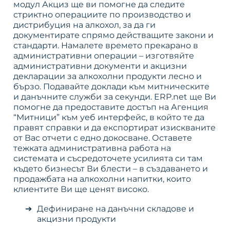
модул Акциз ще ви помогне да следите
стриктно операциите по производство и
дистрибуция на алкохол, за да ги
документирате спрямо действащите закони и
стандарти. Намалете времето прекарано в
административни операции – изготвяйте
административни документи и акцизни
декларации за алкохолни продукти лесно и
бързо. Подавайте доклади към митническите
и данъчните служби за секунди. ERP.net ще Ви
помогне да предоставите достъп на Агенция
“Митници” към уеб интерфейс, в който те да
правят справки и да експортират изискваните
от Вас отчети с едно докосване. Оставете
тежката административна работа на
системата и съсредоточете усилията си там
където бизнесът Ви блести – в създаването и
продажбата на алкохолни напитки, които
клиентите Ви ще ценят високо.
Дефиниране на данъчни складове и
акцизни продукти