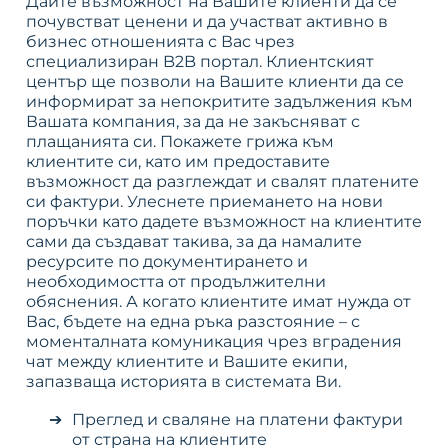
Дайте възможност на Вашите клиенти да се
почувстват ценени и да участват активно в
бизнес отношенията с Вас чрез
специализиран B2B портал. Клиентският
център ще позволи на Вашите клиенти да се
информират за непокритите задължения към
Вашата компания, за да не закъсняват с
плащанията си. Покажете грижа към
клиентите си, като им предоставите
възможност да разглеждат и свалят платените
си фактури. Улеснете приемането на нови
поръчки като дадете възможност на клиентите
сами да създават такива, за да намалите
ресурсите по документирането и
необходимостта от продължителни
обяснения. А когато клиентите имат нужда от
Вас, бъдете на една ръка разстояние – с
моменталната комуникация чрез вградения
чат между клиентите и Вашите екипи,
запазваща историята в системата Ви.
Преглед и сваляне на платени фактури
от страна на клиентите