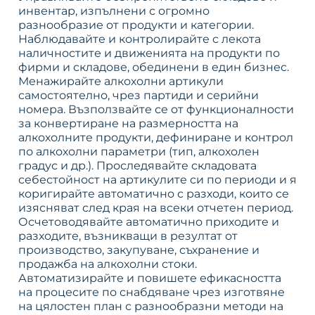
инвентар, изпълнени с огромно
разнообразие от продукти и категории.
Наблюдавайте и контролирайте с лекота
наличностите и движенията на продукти по
фирми и складове, обединени в един бизнес.
Менажирайте алкохолни артикули
самостоятелно, чрез партиди и серийни
номера. Възползвайте се от функционалности
за конвертиране на размерността на
алкохолните продукти, дефиниране и контрол
по алкохолни параметри (тип, алкохолен
градус и др.). Проследявайте складовата
себестойност на артикулите си по периоди и я
коригирайте автоматично с разходи, които се
изясняват след края на всеки отчетен период.
Осчетоводявайте автоматично приходите и
разходите, възникващи в резултат от
производство, закупуване, съхранение и
продажба на алкохолни стоки.
Автоматизирайте и повишете ефикасността
на процесите по снабдяване чрез изготвяне
на цялостен план с разнообразни методи на