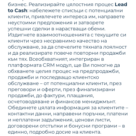
бизнес. Реализирайте цялостния процес
Lead
to Cash
: набележете списъци с потенциални
клиенти, привлечете интереса им, направете
неустоими предложения и затворете
успешни сделки в нарастващи обеми.
Издигнете взаимоотношенията с текущите си
клиенти чрез несравнимо качество на
обслужване, за да спечелите тяхната лоялност
и да реализирате повече повторни продажби
към тях. Всеобхватният, интегриран в
платформата CRM модул, ще Ви помогне да
обхванете целия процес на предпродажби,
продажби и последващо клиентско
обслужване – от потенциални клиенти, през
преговори и оферти, през финализирани
продажби, до фактури, плащания,
осчетоводяване и финансов мениджмънт.
Обединете цялата информация за клиентите –
контактни данни, направени поръчки, платени
и неплатени задължения, ценови листи,
договорени отстъпки и бонусни програми – в
единно, подробно досие на клиента.