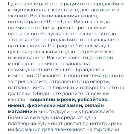
Централизирайте операциите по продажби и
комуникацията с клиентите, доставчиците и
екипите Ви. Омниканалният модел,
интегриран в ERP.net, ще Ви позволи да
преминавате безупречно през всички
процеси по обслужването на клиентите до
затварянето на продажбите и получаването
на плащанията. Изградете бизнес модел,
доставящ гъвкаво и гладко потребителско
изживяване за Вашите клиенти дори при
многократна смяна на канала на
взаимодействие с Вашите брандове и
компании. Обхванете в една система данните
за преговорите, отправянето на оферти,
изпълнението на поръчки и извършването на
доставки. Обединете данните от всички
канали –
социални мрежи, уебсайтове,
имейл, физически магазини, онлайн
магазини
и много други – и управлявайте
бизнеса си в единна среда, от една
платформа. Единният достъп до интегрирана
информация дава възможност на търговски