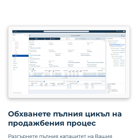
Обхванете пълния цикъл на
продажбения процес
Разгърнете пълния капацитет на Вашия