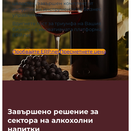
цялостен, завършен комплект от
интуитивни инструменти за бизнес
управление.
Вдигнете тост за триумфа на Вашия
бизнес – с иновативната платформа
ERP.net.
Пробвайте ERP.net
Пресметнете цена
Завършено решение за
сектора на алкохолни
напитки