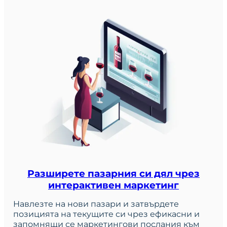
Разширете пазарния си дял чрез
интерактивен маркетинг
Навлезте на нови пазари и затвърдете
позицията на текущите си чрез ефикасни и
запомнящи се маркетингови послания към