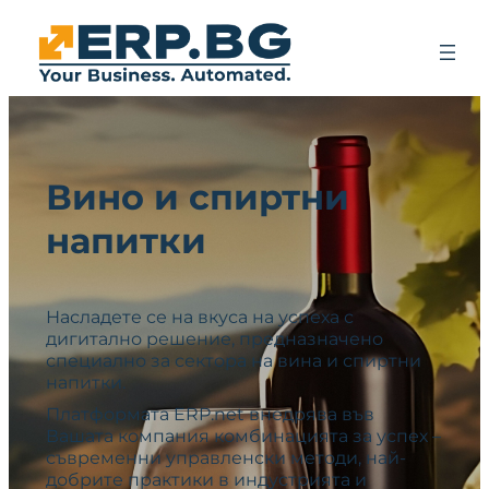
Вино и спиртни
напитки
Насладете се на вкуса на успеха с
дигитално решение, предназначено
специално за сектора на вина и спиртни
напитки.
Платформата ERP.net внедрява във
Вашата компания комбинацията за успех –
съвременни управленски методи, най-
добрите практики в индустрията и