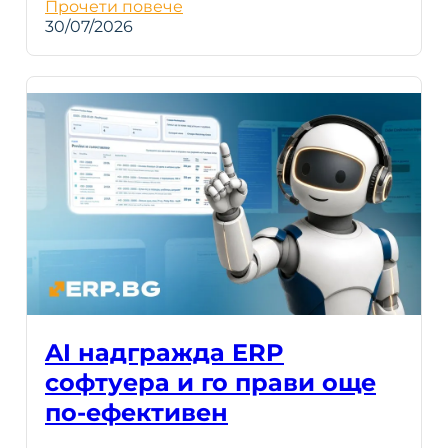
Прочети повече
30/07/2026
AI надгражда ERP
софтуера и го прави още
по-ефективен