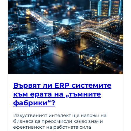
Вървят ли ERP системите
към ерата на „тъмните
фабрики“?
Изкуственият интелект ще наложи на
бизнеса да преосмисли какво значи
ефективност на работната сила