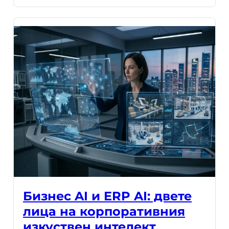
Бизнес AI и ERP AI: двете
лица на корпоративния
изкуствен интелект