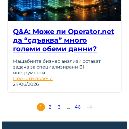
Q&A: Може ли Operator.net
да “сдъвква” много
големи обеми данни?
Мащабните бизнес анализи остават
задача за специализирани BI
инструменти
Прочети повече
24/06/2026
1
2
3
…
46