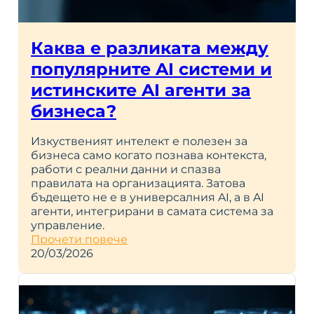
Каква е разликата между
популярните AI системи и
истинските AI агенти за
бизнеса?
Изкуственият интелект е полезен за
бизнеса само когато познава контекста,
работи с реални данни и спазва
правилата на организацията. Затова
бъдещето не е в универсалния AI, а в AI
агенти, интегрирани в самата система за
управление.
Прочети повече
20/03/2026