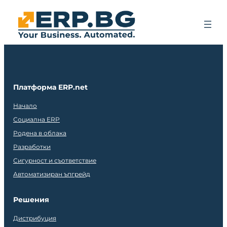
Платформа ERP.net
Начало
Социална ERP
Родена в облака
Разработки
Сигурност и съответствие
Автоматизиран ъпгрейд
Решения
Дистрибуция