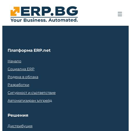
Платформа ERP.net
Начало
Социална ERP
Родена в облака
Разработки
Сигурност и съответствие
Автоматизиран ъпгрейд
Решения
Дистрибуция