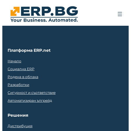
Платформа ERP.net
Начало
Социална ERP
Родена в облака
Разработки
Сигурност и съответствие
Автоматизиран ъпгрейд
Решения
Дистрибуция