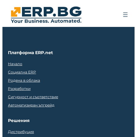
Платформа ERP.net
Начало
Социална ERP
Родена в облака
Разработки
Сигурност и съответствие
Автоматизиран ъпгрейд
Решения
Дистрибуция