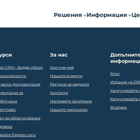
Решения
Информация
Це
урси
За нас
Допълнит
информац
ess CRM – Видео обзор
Кои сме ние
Блог
ционалности
Нашите клиенти
Издания на ER
ическа документация
Ресурси за медиите
Калкулирайте ц
ментация за
Контакти
Калкулирайте ц
аботчици
Направете запитване
Business
етплейс
Нашите партньори
ал за обратна връзка
ръжка
вайте Express сега