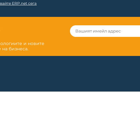
вайте ERP.net сега
r
нологиите и новите
 на бизнеса.