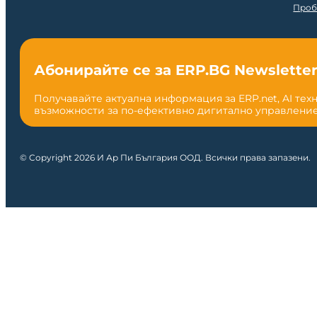
Проб
Абонирайте се за ERP.BG Newslette
Получавайте актуална информация за ERP.net, AI тех
възможности за по-ефективно дигитално управление
© Copyright 2026 И Ар Пи България ООД. Всички права запазени.