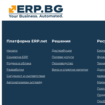
Платформа ERP.net
Решения
Рес
Начало
Дистрибуция
Expr
Социална ERP
Полеви услуги
Функ
Родена в облака
Производство
Техн
Разработки
Вино и спиртни напитки
Доку
Сигурност и съответствие
разр
Автоматизиран ъпгрейд
Марк
Порт
Подд
Проб