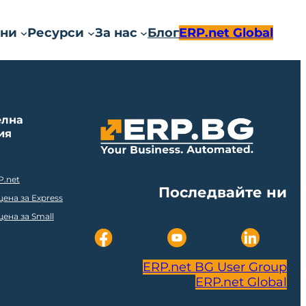
ни
Ресурси
За нас
Блог
ERP.net Global
елна
ия
P.net
Последвайте ни
ена за Express
ена за Small
ERP.net BG User Group
ERP.net Global