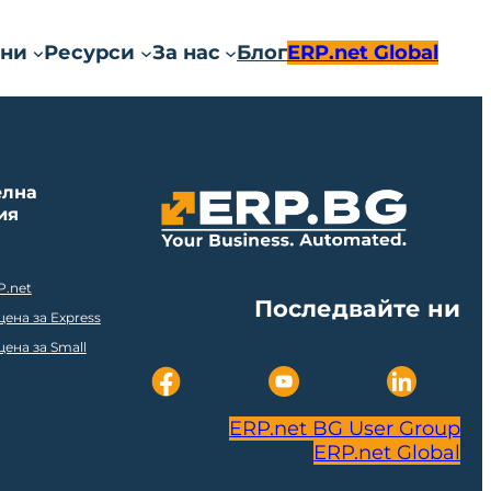
ни
Ресурси
За нас
Блог
ERP.net Global
елна
ия
P.net
Последвайте ни
ена за Express
ена за Small
ERP.net BG User Group
ERP.net Global