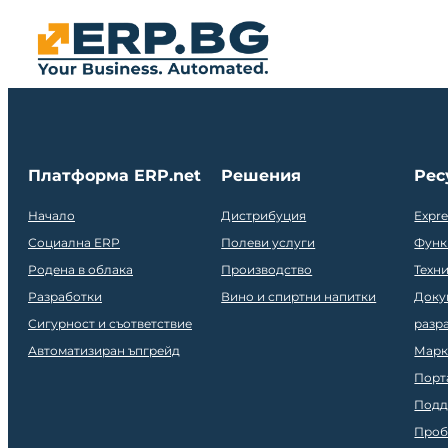
Платформа ERP.net
Решения
Рес
Начало
Дистрибуция
Expr
Социална ERP
Полеви услуги
Функ
Родена в облака
Производство
Техн
Разработки
Вино и спиртни напитки
Доку
Сигурност и съответствие
разр
Автоматизиран ъпгрейд
Марк
Порт
Подд
Проб