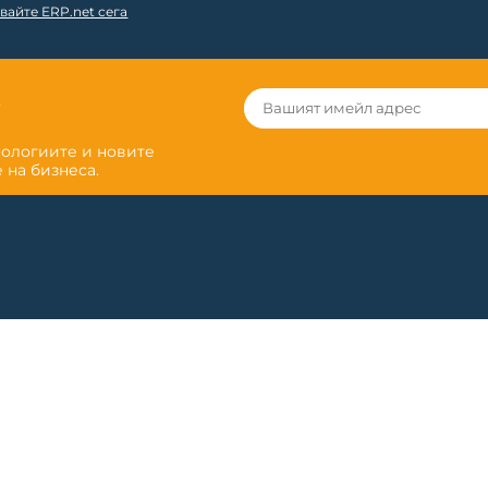
вайте ERP.net сега
r
нологиите и новите
 на бизнеса.