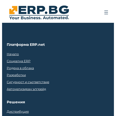
Платформа ERP.net
Начало
Социална ERP
Родена в облака
Разработки
Сигурност и съответствие
Автоматизиран ъпгрейд
Решения
Дистрибуция